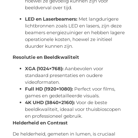
hoewel ze gevoelig kunnen zijn voor
beeldverval over tijd.
LED en Laserbeamers:
Met langdurigere
lichtbronnen zoals LED en lasers, zijn deze
beamers energiezuiniger en hebben lagere
operationele kosten, hoewel ze initieel
duurder kunnen zijn.
Resolutie en Beeldkwaliteit
XGA (1024×768):
Aanbevolen voor
standaard presentaties en oudere
videoformaten.
Full HD (1920×1080):
Perfect voor films,
games en gedetailleerde visuals.
4K UHD (3840×2160):
Voor de beste
beeldkwaliteit, ideaal voor thuisbioscopen
en professioneel gebruik.
Helderheid en Contrast
De helderheid, gemeten in lumen, is cruciaal