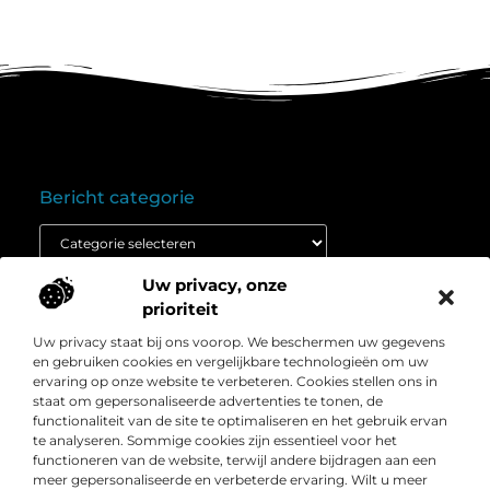
Bericht categorie
Uw privacy, onze
Onze informatie
prioriteit
Goedkope linkbuilding: wat je moet weten voordat je budget inzet
Extra geld verdienen: ontdek hoe jij vandaag nog kunt beginnen
Uw privacy staat bij ons voorop. We beschermen uw gegevens
Over
” Het platform voor slimme inzichten en
en gebruiken cookies en vergelijkbare technologieën om uw
Bedrijf
conversieboosts “
ervaring op onze website te verbeteren. Cookies stellen ons in
staat om gepersonaliseerde advertenties te tonen, de
Duik in waardevolle content, praktische strategieën en
functionaliteit van de site te optimaliseren en het gebruik ervan
inspirerende cases die jouw webshop naar een hoger
te analyseren. Sommige cookies zijn essentieel voor het
niveau tillen. Welkom bij Webshop-conversie.nl – jouw
functioneren van de website, terwijl andere bijdragen aan een
bron voor resultaatgerichte kennis en online groei.
meer gepersonaliseerde en verbeterde ervaring. Wilt u meer