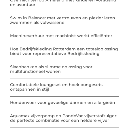
Overnachten op Ameland met kinderen vol strand
en avontuur
Swim in Balance: met vertrouwen en plezier leren
zwemmen als volwassene
Machineverhuur met machinist werkt efficiënter
Hoe Bedrijfskleding Rotterdam een totaaloplossing
biedt voor representatieve Bedrijfskleding
Slaapbanken als slimme oplossing voor
multifunctioneel wonen
Comfortabele loungeset en hoekloungesets:
ontspannen in stijl
Hondenvoer voor gevoelige darmen en allergieën
Aquamax vijverpomp en PondoVac vijverstofzuiger:
de perfecte combinatie voor een heldere vijver