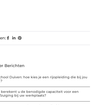
en:
er Berichten
chool Duiven: hoe kies je een rijopleiding die bij jou
t?
 berekent u de benodigde capaciteit voor een
afzuiging bij uw werkplaats?