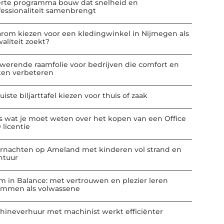
erte programma bouw dat snelheid en
fessionaliteit samenbrengt
rom kiezen voor een kledingwinkel in Nijmegen als
aliteit zoekt?
werende raamfolie voor bedrijven die comfort en
ten verbeteren
uiste biljarttafel kiezen voor thuis of zaak
es wat je moet weten over het kopen van een Office
 licentie
rnachten op Ameland met kinderen vol strand en
ntuur
m in Balance: met vertrouwen en plezier leren
mmen als volwassene
hineverhuur met machinist werkt efficiënter