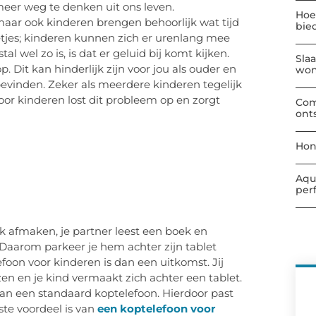
eer weg te denken uit ons leven.
Hoe
aar ook kinderen brengen behoorlijk wat tijd
bie
letjes; kinderen kunnen zich er urenlang mee
 wel zo is, is dat er geluid bij komt kijken.
Sla
 Dit kan hinderlijk zijn voor jou als ouder en
wo
bevinden. Zeker als meerdere kinderen tegelijk
oor kinderen lost dit probleem op en zorgt
Com
ont
Hon
Aqu
per
erk afmaken, je partner leest een boek en
n. Daarom parkeer je hem achter zijn tablet
efoon voor kinderen is dan een uitkomst. Jij
zen en je kind vermaakt zich achter een tablet.
dan een standaard koptelefoon. Hierdoor past
te voordeel is van
een koptelefoon voor