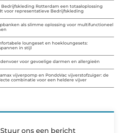
 Bedrijfskleding Rotterdam een totaaloplossing
dt voor representatieve Bedrijfskleding
apbanken als slimme oplossing voor multifunctioneel
nen
fortabele loungeset en hoekloungesets:
spannen in stijl
denvoer voor gevoelige darmen en allergieën
amax vijverpomp en PondoVac vijverstofzuiger: de
fecte combinatie voor een heldere vijver
Stuur ons een bericht