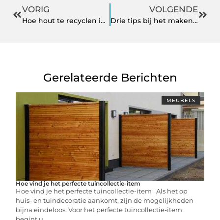
VORIG
VOLGENDE
Hoe hout te recyclen in uw tuin: Ideeën over hoe je een luifel kan maken
Drie tips bij het maken van een ondernemersplan
Gerelateerde Berichten
MEUBELS
Hoe vind je het perfecte tuincollectie-item
Hoe vind je het perfecte tuincollectie-item Als het op
huis- en tuindecoratie aankomt, zijn de mogelijkheden
bijna eindeloos. Voor het perfecte tuincollectie-item
begint u