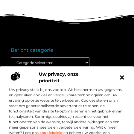
Bericht categorie
Uw privacy, onze
Onze informatie
prioriteit
Goedkope linkbuilding: wat je moet weten voordat je budget inzet
Extra geld verdienen: ontdek hoe jij vandaag nog kunt beginnen
Uw privacy staat bij ons voorop. We beschermen uw gegevens
Over
” Het platform voor slimme inzichten en
en gebruiken cookies en vergelijkbare technologieën om uw
Bedrijf
conversieboosts “
ervaring op onze website te verbeteren. Cookies stellen ons in
staat om gepersonaliseerde advertenties te tonen, de
Duik in waardevolle content, praktische strategieën en
functionaliteit van de site te optimaliseren en het gebruik ervan
inspirerende cases die jouw webshop naar een hoger
te analyseren. Sommige cookies zijn essentieel voor het
niveau tillen. Welkom bij Webshop-conversie.nl – jouw
functioneren van de website, terwijl andere bijdragen aan een
bron voor resultaatgerichte kennis en online groei.
meer gepersonaliseerde en verbeterde ervaring. Wilt u meer
weten? Lees ons
cookiebeleid
en beheer uw voorkeuren