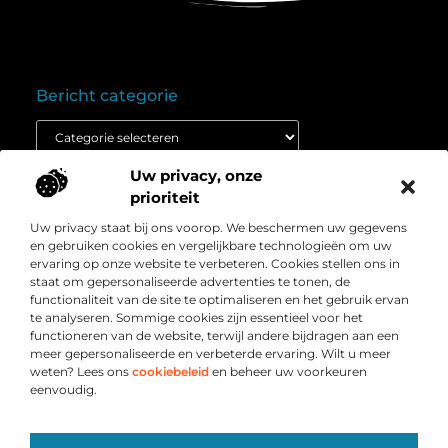
Bericht categorie
Uw privacy, onze
Onze informatie
prioriteit
Goedkope linkbuilding: wat je moet weten voordat je budget inzet
Extra geld verdienen: ontdek hoe jij vandaag nog kunt beginnen
Uw privacy staat bij ons voorop. We beschermen uw gegevens
Over
” Het platform voor slimme inzichten en
en gebruiken cookies en vergelijkbare technologieën om uw
Bedrijf
conversieboosts “
ervaring op onze website te verbeteren. Cookies stellen ons in
staat om gepersonaliseerde advertenties te tonen, de
Duik in waardevolle content, praktische strategieën en
functionaliteit van de site te optimaliseren en het gebruik ervan
inspirerende cases die jouw webshop naar een hoger
te analyseren. Sommige cookies zijn essentieel voor het
niveau tillen. Welkom bij Webshop-conversie.nl – jouw
functioneren van de website, terwijl andere bijdragen aan een
bron voor resultaatgerichte kennis en online groei.
meer gepersonaliseerde en verbeterde ervaring. Wilt u meer
weten? Lees ons
cookiebeleid
en beheer uw voorkeuren
eenvoudig.