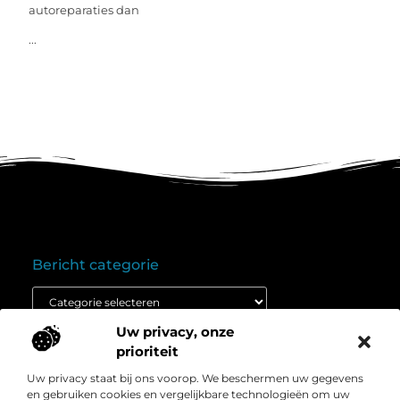
autoreparaties dan
...
Bericht categorie
Uw privacy, onze
Onze informatie
prioriteit
Goedkope linkbuilding: wat je moet weten voordat je budget inzet
Extra geld verdienen: ontdek hoe jij vandaag nog kunt beginnen
Uw privacy staat bij ons voorop. We beschermen uw gegevens
Over
” Het platform voor slimme inzichten en
en gebruiken cookies en vergelijkbare technologieën om uw