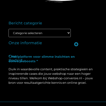
Bericht categorie
Onze informatie
Goedkope linkbuilding: wat je moet weten voordat je budget inzet
Extra geld verdienen: ontdek hoe jij vandaag nog kunt beginnen
Over
” Het platform voor slimme inzichten en
Bedrijf
conversieboosts “
Duik in waardevolle content, praktische strategieën en
inspirerende cases die jouw webshop naar een hoger
niveau tillen. Welkom bij Webshop-conversie.nl – jouw
bron voor resultaatgerichte kennis en online groei.