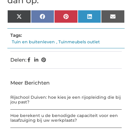
dan op:
X
Facebook
Pinterest
LinkedIn
Email
(Twitter)
Tags:
Tuin en buitenleven
,
Tuinmeubels outlet
Delen:
Meer Berichten
Rijschool Duiven: hoe kies je een rijopleiding die bij
jou past?
Hoe berekent u de benodigde capaciteit voor een
lasafzuiging bij uw werkplaats?