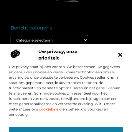
Bericht categorie
Uw privacy, onze
Onze informatie
prioriteit
Goedkope linkbuilding: wat je moet weten voordat je budget inzet
Extra geld verdienen: ontdek hoe jij vandaag nog kunt beginnen
Uw privacy staat bij ons voorop. We beschermen uw gegevens
Over
” Het platform voor slimme inzichten en
en gebruiken cookies en vergelijkbare technologieën om uw
Bedrijf
conversieboosts “
ervaring op onze website te verbeteren. Cookies stellen ons in
staat om gepersonaliseerde advertenties te tonen, de
Duik in waardevolle content, praktische strategieën en
functionaliteit van de site te optimaliseren en het gebruik ervan
inspirerende cases die jouw webshop naar een hoger
te analyseren. Sommige cookies zijn essentieel voor het
niveau tillen. Welkom bij Webshop-conversie.nl – jouw
functioneren van de website, terwijl andere bijdragen aan een
bron voor resultaatgerichte kennis en online groei.
meer gepersonaliseerde en verbeterde ervaring. Wilt u meer
weten? Lees ons
cookiebeleid
en beheer uw voorkeuren
eenvoudig.