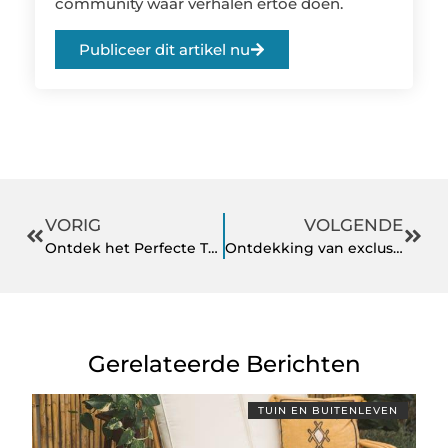
community waar verhalen ertoe doen.
Publiceer dit artikel nu
VORIG
VOLGENDE
Ontdek het Perfecte Tuingereedschap bij tuingereedschapshop.nl: Alles Wat Je Moet Weten over Tuinger
Ontdekking van exclusieve kinderkleding in de webshop
Gerelateerde Berichten
TUIN EN BUITENLEVEN