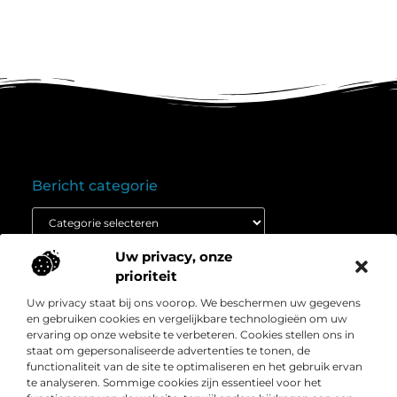
Bericht categorie
Uw privacy, onze
Onze informatie
prioriteit
Goedkope linkbuilding: wat je moet weten voordat je budget inzet
Extra geld verdienen: ontdek hoe jij vandaag nog kunt beginnen
Uw privacy staat bij ons voorop. We beschermen uw gegevens
Over
” Het platform voor slimme inzichten en
en gebruiken cookies en vergelijkbare technologieën om uw
Bedrijf
conversieboosts “
ervaring op onze website te verbeteren. Cookies stellen ons in
staat om gepersonaliseerde advertenties te tonen, de
Duik in waardevolle content, praktische strategieën en
functionaliteit van de site te optimaliseren en het gebruik ervan
inspirerende cases die jouw webshop naar een hoger
te analyseren. Sommige cookies zijn essentieel voor het
niveau tillen. Welkom bij Webshop-conversie.nl – jouw