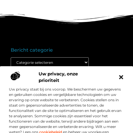
Bericht categorie
Uw privacy, onze
Onze informatie
prioriteit
Goedkope linkbuilding: wat je moet weten voordat je budget inzet
Extra geld verdienen: ontdek hoe jij vandaag nog kunt beginnen
Uw privacy staat bij ons voorop. We beschermen uw gegevens
Over
” Het platform voor slimme inzichten en
en gebruiken cookies en vergelijkbare technologieën om uw
Bedrijf
conversieboosts “
ervaring op onze website te verbeteren. Cookies stellen ons in
staat om gepersonaliseerde advertenties te tonen, de
Duik in waardevolle content, praktische strategieën en
functionaliteit van de site te optimaliseren en het gebruik ervan
inspirerende cases die jouw webshop naar een hoger
te analyseren. Sommige cookies zijn essentieel voor het
niveau tillen. Welkom bij Webshop-conversie.nl – jouw
functioneren van de website, terwijl andere bijdragen aan een
bron voor resultaatgerichte kennis en online groei.
meer gepersonaliseerde en verbeterde ervaring. Wilt u meer
weten? Lees ons
cookiebeleid
en beheer uw voorkeuren