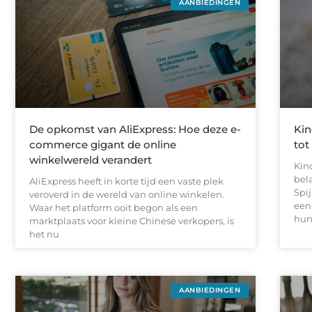
AANBIEDINGEN
De opkomst van AliExpress: Hoe deze e-
Kin
commerce gigant de online
tot
winkelwereld verandert
Kin
bel
AliExpress heeft in korte tijd een vaste plek
Spij
veroverd in de wereld van online winkelen.
een
Waar het platform ooit begon als een
hun
marktplaats voor kleine Chinese verkopers, is
het nu
AANBIEDINGEN