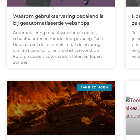
Waarom gebruikservaring bepalend is
Hoe
bij geautomatiseerde webshops
ze 
Automatisering maakt webshops sneller,
Je z
schaalbaarder en minder foutgevoelig. Toch
je e
bepaalt niet de techniek, maar de ervaring
onli
van de bezoeker of een webshop werkt. Je
ver
kunt processen automatisch laten verlopen
ver
zonder
AANBIEDINGEN