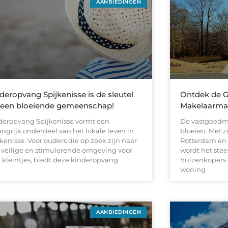
AANBIEDINGEN
deropvang Spijkenisse is de sleutel
Ontdek de 
 een bloeiende gemeenschap!
Makelaarmar
deropvang Spijkenisse vormt een
De vastgoedmar
angrijk onderdeel van het lokale leven in
bloeien. Met zi
kenisse. Voor ouders die op zoek zijn naar
Rotterdam en 
 veilige en stimulerende omgeving voor
wordt het ste
 kleintjes, biedt deze kinderopvang
huizenkopers e
woning
AANBIEDINGEN