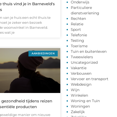
Onderwijs
thuis vind je in Barneveld's
Particuliere
s
dienstverlening
m van je huis een echt thuis te
Rechten
oet je zeker een bezoek
Relatie
e woonwinkel in Barneveld.
Sport
les wat je
Telefonie
Testing
Toerisme
Tuin en buitenleven
AANBIEDINGEN
Tweewielers
Uncategorized
Vakantie
Verbouwen
Vervoer en transport
Webdesign
Wijn
Winkelen
 gezondheid tijdens reizen
Woning en Tuin
Woningen
sentiële producten
Zakelijk
 geweldige manier om nieuwe