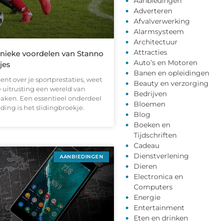
Aanbiedingen
Adverteren
Afvalverwerking
Alarmsysteem
Architectuur
Attracties
nieke voordelen van Stanno
Auto’s en Motoren
jes
Banen en opleidingen
bent over je sportprestaties, weet
Beauty en verzorging
te uitrusting een wereld van
Bedrijven
maken. Een essentieel onderdeel
Bloemen
eding is het slidingbroekje.
Blog
Boeken en
Tijdschriften
Cadeau
Dienstverlening
AANBIEDINGEN
Dieren
Electronica en
Computers
Energie
Entertainment
Eten en drinken