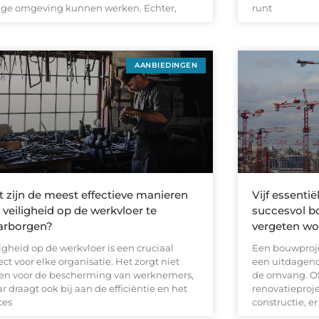
lige omgeving kunnen werken. Echter,
runt
AANBIEDINGEN
 zijn de meest effectieve manieren
Vijf essenti
veiligheid op de werkvloer te
succesvol b
arborgen?
vergeten w
igheid op de werkvloer is een cruciaal
Een bouwproje
ct voor elke organisatie. Het zorgt niet
een uitdagen
een voor de bescherming van werknemers,
de omvang. Of
 draagt ook bij aan de efficiëntie en het
renovatieproje
ces
constructie, e