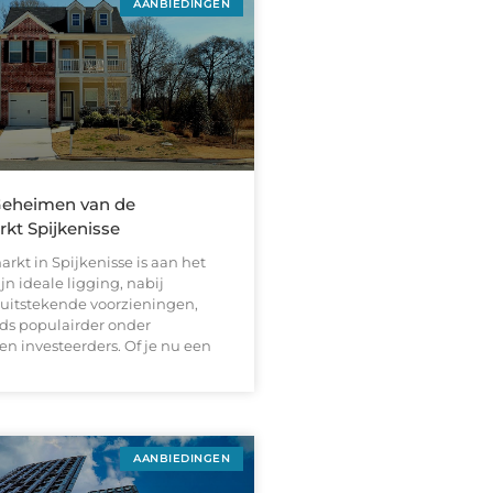
AANBIEDINGEN
Geheimen van de
kt Spijkenisse
kt in Spijkenisse is aan het
jn ideale ligging, nabij
uitstekende voorzieningen,
eds populairder onder
n investeerders. Of je nu een
AANBIEDINGEN