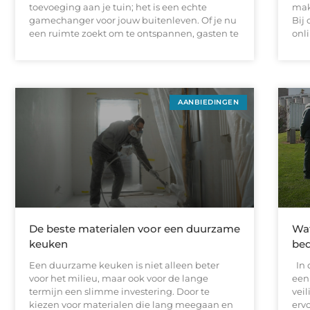
toevoeging aan je tuin; het is een echte
mak
gamechanger voor jouw buitenleven. Of je nu
Bij
een ruimte zoekt om te ontspannen, gasten te
onl
AANBIEDINGEN
De beste materialen voor een duurzame
Wat
keuken
bed
Een duurzame keuken is niet alleen beter
In 
voor het milieu, maar ook voor de lange
een 
termijn een slimme investering. Door te
vei
kiezen voor materialen die lang meegaan en
erv