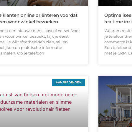
 klanten online oriënteren voordat
Optimaliseer
een woonwinkel bezoeken
realtime inz
oekt een nieuwe bank, kast of eetset. Voor
Waarom realtim
en woonwinkel bezoekt, kijk je eerst
je telefoondie
ne. Je wilt sfeerbeelden zien, stijlen
commerce is k
gelijken en praktische informatie
Een telefoondi
zamelen. Op je telefoon
met je CRM, E
AANBIEDINGEN