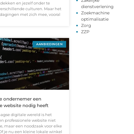
Zakelijke
dekken en jezelf onder te
dienstverlening
erschillende culturen. Maar het
Zoekmachine
tdagingen met zich mee, vooral
optimalisatie
Zorg
ZZP
AANBIEDINGEN
e ondernemer een
e website nodig heeft
gse digitale wereld is het
n professionele website niet
xe, maar een noodzaak voor elke
 je nu een kleine lokale winkel