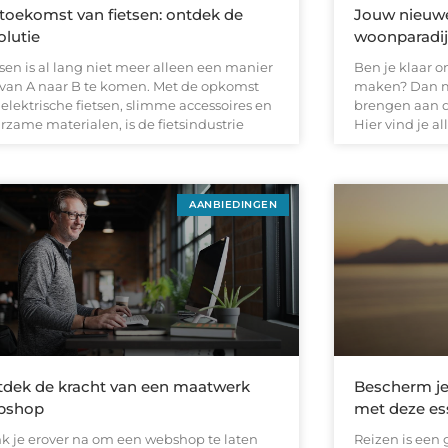
toekomst van fietsen: ontdek de
Jouw nieuwe 
olutie
woonparadij
sen is al lang niet meer alleen een manier
Ben je klaar o
van A naar B te komen. Met de opkomst
maken? Dan m
elektrische fietsen, slimme accessoires en
brengen aan d
rzame materialen, is de fietsindustrie
Hier vind je al
AANBIEDINGEN
dek de kracht van een maatwerk
Bescherm je
bshop
met deze es
k je erover na om een webshop te laten
Reizen is een