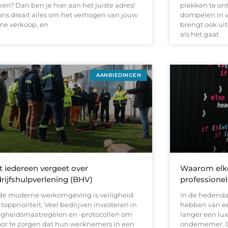
en? Dan ben je hier aan het juiste adres!
plekken te ont
 ons draait alles om het verhogen van jouw
dompelen in v
ine verkoop, en
brengt ook ui
als het gaat
AANBIEDINGEN
 iedereen vergeet over
Waarom elk
rijfshulpverlening (BHV)
professionel
de moderne werkomgeving is veiligheid
In de hedendaa
topprioriteit. Veel bedrijven investeren in
hebben van ee
ligheidsmaatregelen en -protocollen om
langer een lu
oor te zorgen dat hun werknemers in een
ondernemer. Of