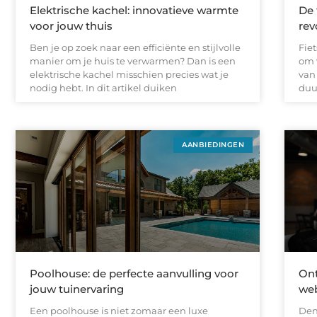
Elektrische kachel: innovatieve warmte
De 
voor jouw thuis
rev
Ben je op zoek naar een efficiënte en stijlvolle
Fiet
manier om je huis te verwarmen? Dan is een
om 
elektrische kachel misschien precies wat je
van 
nodig hebt. In dit artikel duiken
duu
AANBIEDINGEN
Poolhouse: de perfecte aanvulling voor
Ont
jouw tuinervaring
we
Een poolhouse is niet zomaar een luxe
Den