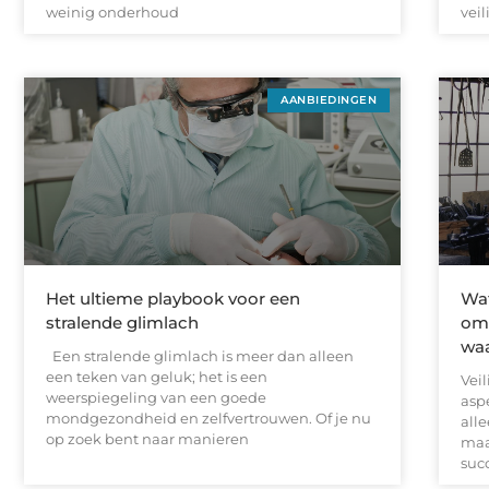
weinig onderhoud
vei
AANBIEDINGEN
Het ultieme playbook voor een
Wat
stralende glimlach
om 
wa
Een stralende glimlach is meer dan alleen
een teken van geluk; het is een
Veil
weerspiegeling van een goede
aspe
mondgezondheid en zelfvertrouwen. Of je nu
all
op zoek bent naar manieren
maar
suc