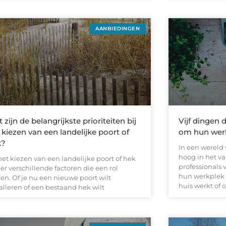
AANBIEDINGEN
 zijn de belangrijkste prioriteiten bij
Vijf dingen 
 kiezen van een landelijke poort of
om hun werk
k?
In een wereld 
hoog in het v
het kiezen van een landelijke poort of hek
professionals
 er verschillende factoren die een rol
hun werkplek t
en. Of je nu een nieuwe poort wilt
huis werkt of 
alleren of een bestaand hek wilt