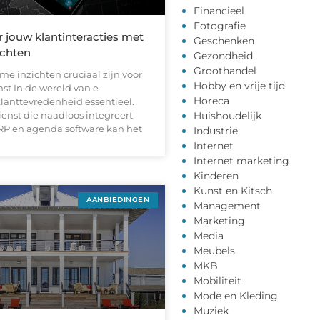
Financieel
Fotografie
 jouw klantinteracties met
Geschenken
ichten
Gezondheid
Groothandel
e inzichten cruciaal zijn voor
Hobby en vrije tijd
nst In de wereld van e-
Horeca
lanttevredenheid essentieel.
enst die naadloos integreert
Huishoudelijk
RP en agenda software kan het
Industrie
Internet
Internet marketing
Kinderen
Kunst en Kitsch
AANBIEDINGEN
Management
Marketing
Media
Meubels
MKB
Mobiliteit
Mode en Kleding
Muziek