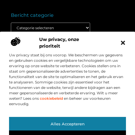
Bericht categorie
Uw privacy, onze
Onze informatie
prioriteit
Goedkope linkbuilding: wat je moet weten voordat je budget inzet
Extra geld verdienen: ontdek hoe jij vandaag nog kunt beginnen
Uw privacy staat bij ons voorop. We beschermen uw gegevens
Over
” Het platform voor slimme inzichten en
en gebruiken cookies en vergelijkbare technologieën om uw
Bedrijf
conversieboosts “
ervaring op onze website te verbeteren. Cookies stellen ons in
staat om gepersonaliseerde advertenties te tonen, de
Duik in waardevolle content, praktische strategieën en
functionaliteit van de site te optimaliseren en het gebruik ervan
inspirerende cases die jouw webshop naar een hoger
te analyseren. Sommige cookies zijn essentieel voor het
niveau tillen. Welkom bij Webshop-conversie.nl – jouw
functioneren van de website, terwijl andere bijdragen aan een
bron voor resultaatgerichte kennis en online groei.
meer gepersonaliseerde en verbeterde ervaring. Wilt u meer
weten? Lees ons
cookiebeleid
en beheer uw voorkeuren
eenvoudig.
Ga Naar Bo
Alles Accepteren
@2025
www.webshop-conversie.nl
. All Right Reserved.