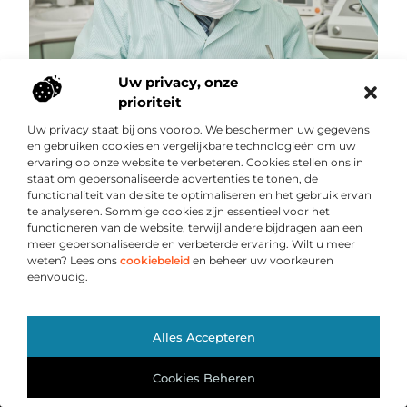
Uw privacy, onze
prioriteit
Het ultieme playbook voor een stralende glimlach
Uw privacy staat bij ons voorop. We beschermen uw gegevens
Een stralende glimlach is meer dan alleen een teken van
en gebruiken cookies en vergelijkbare technologieën om uw
geluk; het is een weerspiegeling van een goede
ervaring op onze website te verbeteren. Cookies stellen ons in
mondgezondheid en zelfvertrouwen. Of je nu
staat om gepersonaliseerde advertenties te tonen, de
functionaliteit van de site te optimaliseren en het gebruik ervan
...
te analyseren. Sommige cookies zijn essentieel voor het
functioneren van de website, terwijl andere bijdragen aan een
meer gepersonaliseerde en verbeterde ervaring. Wilt u meer
weten? Lees ons
cookiebeleid
en beheer uw voorkeuren
eenvoudig.
Ga Naar Bo
Alles Accepteren
Cookies Beheren