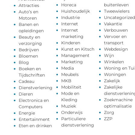
Horeca
buitenleven
Attracties
Huishoudelijk
Tweewielers
Auto’s en
Industrie
Uncategorized
Motoren
Internet
Vakantie
Banen en
Internet
Verbouwen
opleidingen
marketing
Vervoer en
Beauty en
Kinderen
transport
verzorging
Kunst en Kitsch
Webdesign
Bedrijven
Management
Wijn
Bloemen
Marketing
Winkelen
Blog
Media
Woning en Tui
Boeken en
Meubels
Woningen
Tijdschriften
MKB
Zakelijk
Cadeau
Mobiliteit
Zakelijke
Dienstverlening
Mode en
dienstverlenin
Dieren
Kleding
Zoekmachine
Electronica en
Muziek
optimalisatie
Computers
Onderwijs
Zorg
Energie
Particuliere
ZZP
Entertainment
dienstverlening
Eten en drinken