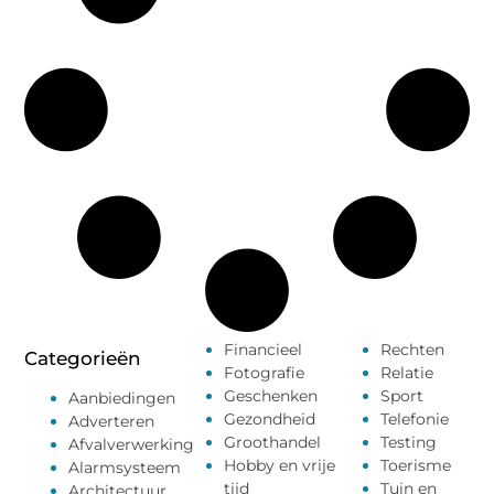
Financieel
Rechten
Categorieën
Fotografie
Relatie
Geschenken
Sport
Aanbiedingen
Gezondheid
Telefonie
Adverteren
Groothandel
Testing
Afvalverwerking
Hobby en vrije
Toerisme
Alarmsysteem
tijd
Tuin en
Architectuur