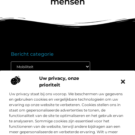
mensen
Bericht categorie
Uw privacy, onze
Onze informatie
prioriteit
Goedkope linkbuilding: wat je moet weten voordat je budget inzet
Extra geld verdienen: ontdek hoe jij vandaag nog kunt beginnen
Uw privacy staat bij ons voorop. We beschermen uw gegevens
Over
” Het platform voor slimme inzichten en
en gebruiken cookies en vergelijkbare technologieën om uw
Bedrijf
conversieboosts “
ervaring op onze website te verbeteren. Cookies stellen ons in
staat om gepersonaliseerde advertenties te tonen, de
Duik in waardevolle content, praktische strategieën en
functionaliteit van de site te optimaliseren en het gebruik ervan
inspirerende cases die jouw webshop naar een hoger
te analyseren. Sommige cookies zijn essentieel voor het
niveau tillen. Welkom bij Webshop-conversie.nl – jouw
functioneren van de website, terwijl andere bijdragen aan een
bron voor resultaatgerichte kennis en online groei.
meer gepersonaliseerde en verbeterde ervaring. Wilt u meer