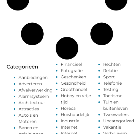
Financieel
Rechten
Categorieën
Fotografie
Relatie
Geschenken
Sport
Aanbiedingen
Gezondheid
Telefonie
Adverteren
Groothandel
Testing
Afvalverwerking
Hobby en vrije
Toerisme
Alarmsysteem
tijd
Tuin en
Architectuur
Horeca
buitenleven
Attracties
Huishoudelijk
Tweewielers
Auto’s en
Industrie
Uncategorized
Motoren
Internet
Vakantie
Banen en
Internet
Verbouwen