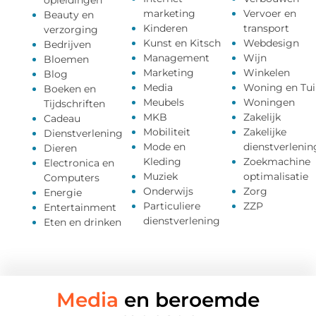
opleidingen
marketing
Vervoer en
Beauty en
Kinderen
transport
verzorging
Kunst en Kitsch
Webdesign
Bedrijven
Management
Wijn
Bloemen
Marketing
Winkelen
Blog
Media
Woning en Tui
Boeken en
Meubels
Woningen
Tijdschriften
MKB
Zakelijk
Cadeau
Mobiliteit
Zakelijke
Dienstverlening
Mode en
dienstverlenin
Dieren
Kleding
Zoekmachine
Electronica en
Muziek
optimalisatie
Computers
Onderwijs
Zorg
Energie
Particuliere
ZZP
Entertainment
dienstverlening
Eten en drinken
Media
en beroemde