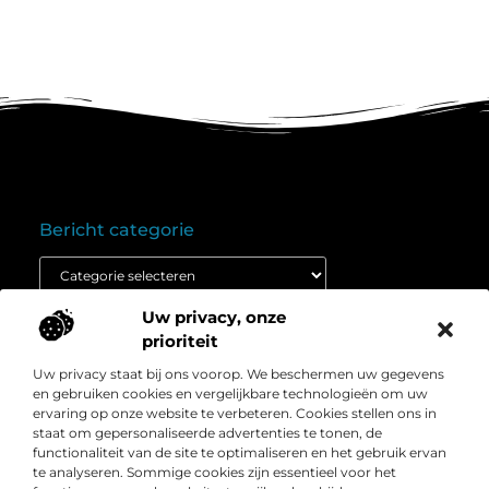
Bericht categorie
Uw privacy, onze
Onze informatie
prioriteit
Goedkope linkbuilding: wat je moet weten voordat je budget inzet
Extra geld verdienen: ontdek hoe jij vandaag nog kunt beginnen
Uw privacy staat bij ons voorop. We beschermen uw gegevens
Over
” Het platform voor slimme inzichten en
en gebruiken cookies en vergelijkbare technologieën om uw
Bedrijf
conversieboosts “
ervaring op onze website te verbeteren. Cookies stellen ons in
staat om gepersonaliseerde advertenties te tonen, de
Duik in waardevolle content, praktische strategieën en
functionaliteit van de site te optimaliseren en het gebruik ervan
inspirerende cases die jouw webshop naar een hoger
te analyseren. Sommige cookies zijn essentieel voor het
niveau tillen. Welkom bij Webshop-conversie.nl – jouw