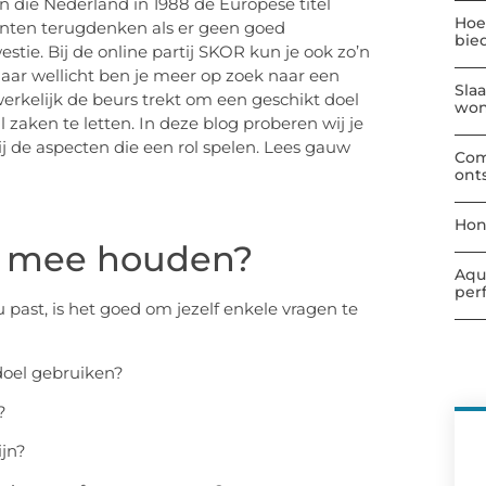
n die Nederland in 1988 de Europese titel
Hoe
nten terugdenken als er geen goed
bie
tie. Bij de online partij SKOR kun je ook zo’n
aar wellicht ben je meer op zoek naar een
Sla
werkelijk de beurs trekt om een geschikt doel
wo
 zaken te letten. In deze blog proberen wij je
j de aspecten die een rol spelen. Lees gauw
Com
ont
Hon
g mee houden?
Aqu
per
 past, is het goed om jezelf enkele vragen te
doel gebruiken?
?
ijn?