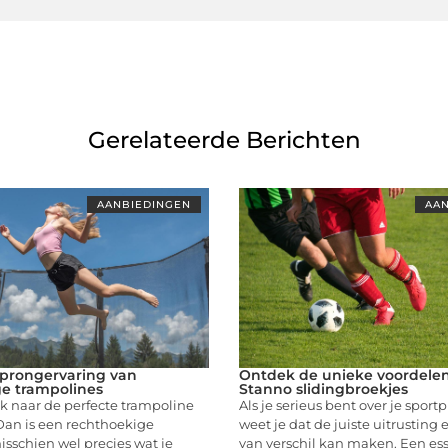
Gerelateerde Berichten
AANBIEDINGEN
AAN
prongervaring van
Ontdek de unieke voordele
e trampolines
Stanno slidingbroekjes
k naar de perfecte trampoline
Als je serieus bent over je sportp
 Dan is een rechthoekige
weet je dat de juiste uitrusting
sschien wel precies wat je
van verschil kan maken. Een ess