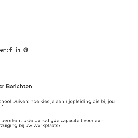
en:
er Berichten
chool Duiven: hoe kies je een rijopleiding die bij jou
t?
 berekent u de benodigde capaciteit voor een
afzuiging bij uw werkplaats?