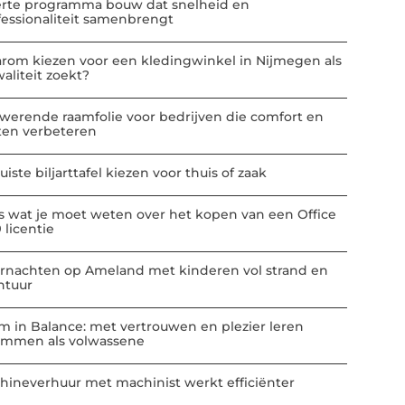
erte programma bouw dat snelheid en
fessionaliteit samenbrengt
rom kiezen voor een kledingwinkel in Nijmegen als
aliteit zoekt?
werende raamfolie voor bedrijven die comfort en
ten verbeteren
uiste biljarttafel kiezen voor thuis of zaak
es wat je moet weten over het kopen van een Office
 licentie
rnachten op Ameland met kinderen vol strand en
ntuur
m in Balance: met vertrouwen en plezier leren
mmen als volwassene
hineverhuur met machinist werkt efficiënter