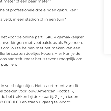
entimeter of een paar meter?
sche of professionele doeleinden gebruiken?
veld, in een stadion of in een tuin?
het voor de online partij SKOR gemakkelijker
enwerkingen met voetbalclubs als Feyenoord,
uis om jou te helpen met het maken van een
llerlei soorten doeltjes kopen. Hier kun je de
dions aantreft, maar het is tevens mogelijk om
e pupillen.
 in voetbalgoaltjes. Het assortiment van dit
oel zoeken voor jouw American Football-,
 bel trekken bij deze partij. Zij zijn iedere
88 008 11 00 en staan u graag te woord!