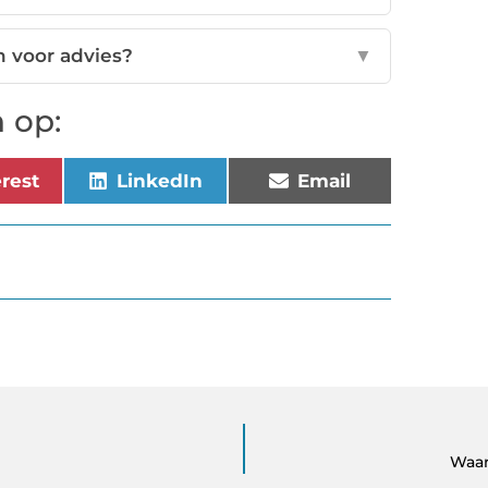
n voor advies?
▼
 op:
erest
LinkedIn
Email
Waar