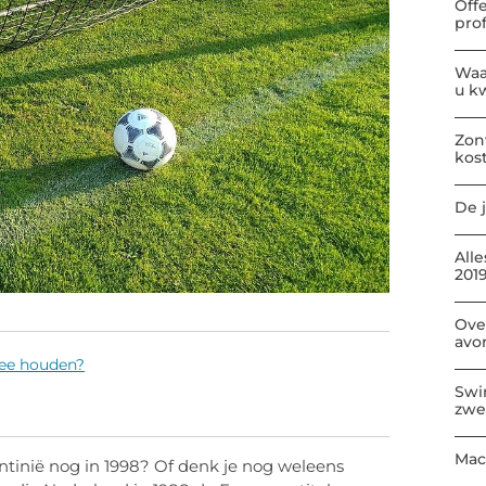
Off
pro
Waa
u kw
Zon
kos
De j
All
2019
Ove
avo
ee houden?
Swi
zwe
Mac
ntinië nog in 1998? Of denk je nog weleens