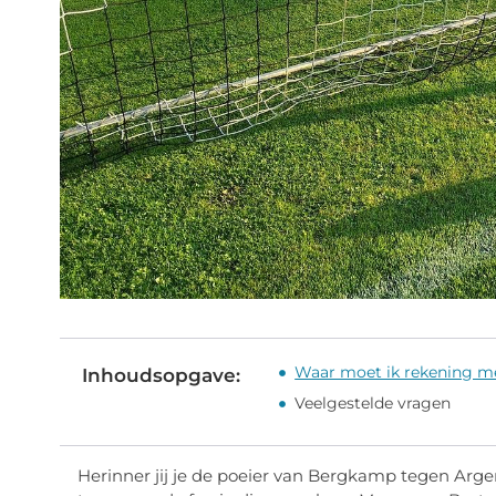
Waar moet ik rekening m
Inhoudsopgave:
Veelgestelde vragen
Herinner jij je de poeier van Bergkamp tegen Arge