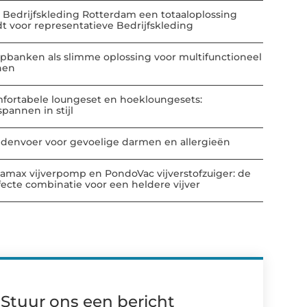
 Bedrijfskleding Rotterdam een totaaloplossing
dt voor representatieve Bedrijfskleding
apbanken als slimme oplossing voor multifunctioneel
nen
fortabele loungeset en hoekloungesets:
spannen in stijl
denvoer voor gevoelige darmen en allergieën
amax vijverpomp en PondoVac vijverstofzuiger: de
fecte combinatie voor een heldere vijver
Stuur ons een bericht