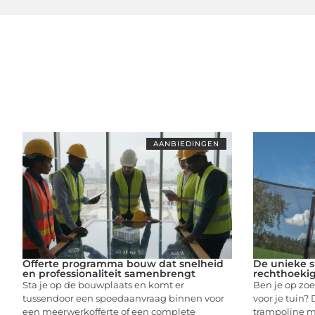
AANBIEDINGEN
Offerte programma bouw dat snelheid
De unieke s
en professionaliteit samenbrengt
rechthoekig
Sta je op de bouwplaats en komt er
Ben je op zoe
tussendoor een spoedaanvraag binnen voor
voor je tuin?
een meerwerkofferte of een complete
trampoline mi