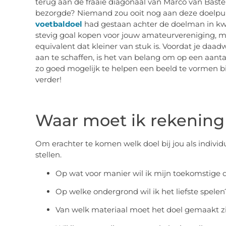
terug aan de fraaie diagonaal van Marco van Baste
bezorgde? Niemand zou ooit nog aan deze doelpu
voetbaldoel
had gestaan achter de doelman in kwes
stevig goal kopen voor jouw amateurvereniging, m
equivalent dat kleiner van stuk is. Voordat je daad
aan te schaffen, is het van belang om op een aantal
zo goed mogelijk te helpen een beeld te vormen bi
verder!
Waar moet ik rekenin
Om erachter te komen welk doel bij jou als individu
stellen.
Op wat voor manier wil ik mijn toekomstige 
Op welke ondergrond wil ik het liefste spelen
Van welk materiaal moet het doel gemaakt z