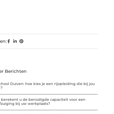
en:
er Berichten
chool Duiven: hoe kies je een rijopleiding die bij jou
t?
 berekent u de benodigde capaciteit voor een
afzuiging bij uw werkplaats?