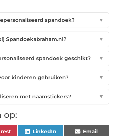
gepersonaliseerd spandoek?
▼
bij Spandoekabraham.nl?
▼
rsonaliseerd spandoek geschikt?
▼
voor kinderen gebruiken?
▼
aliseren met naamstickers?
▼
 op:
erest
LinkedIn
Email