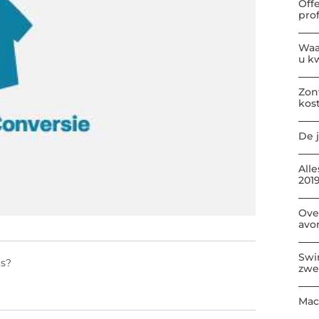
Off
pro
Waa
u kw
Zon
kos
De j
All
2019
Ove
avo
Swi
rs?
zwe
Mac