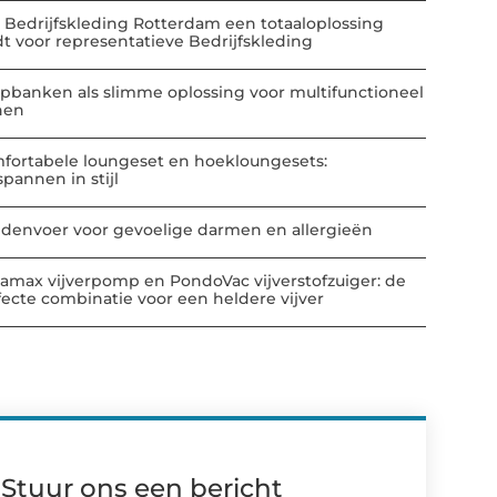
 Bedrijfskleding Rotterdam een totaaloplossing
dt voor representatieve Bedrijfskleding
apbanken als slimme oplossing voor multifunctioneel
nen
fortabele loungeset en hoekloungesets:
spannen in stijl
denvoer voor gevoelige darmen en allergieën
amax vijverpomp en PondoVac vijverstofzuiger: de
fecte combinatie voor een heldere vijver
Stuur ons een bericht