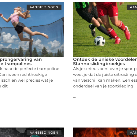
AANBIEDINGEN
AAN
prongervaring van
Ontdek de unieke voordele
e trampolines
Stanno slidingbroekjes
k naar de perfecte trampoline
Als je serieus bent over je sportp
 Dan is een rechthoekige
weet je dat de juiste uitrusting
sschien wel precies wat je
van verschil kan maken. Een ess
 dit
onderdeel van je sportkleding
...
AANBIEDINGEN
AAN