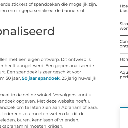
eerde stickers of spandoeken die mogelijk zijn.
Hoe
eën om in gepersonaliseerde banners of
bie
Sla
onaliseerd
wo
Com
ont
len met een eigen ontwerp. Dit ontwerp is
Hon
ner heeft aangeleverd. Een gepersonaliseerde
uurt. Een spandoek is zeer geschikt voor
Aqu
per
am 50 jaar,
50 jaar spandoek
, 25 jarig huwelijk
rmaat in de online winkel. Vervolgens kunt u
spandoek opgeven. Met deze website hoeft u
ndoek om te laten zien aan Abraham of Sara.
d. Iedereen zou moeten weten dat dit de
eleden, buren, kennissen of vrienden.
ekabraham.nl moeten krijgen.