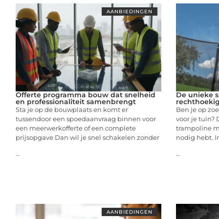
AANBIEDINGEN
Offerte programma bouw dat snelheid
De unieke s
en professionaliteit samenbrengt
rechthoekig
Sta je op de bouwplaats en komt er
Ben je op zoe
tussendoor een spoedaanvraag binnen voor
voor je tuin?
een meerwerkofferte of een complete
trampoline mi
prijsopgave Dan wil je snel schakelen zonder
nodig hebt. In
...
...
AANBIEDINGEN