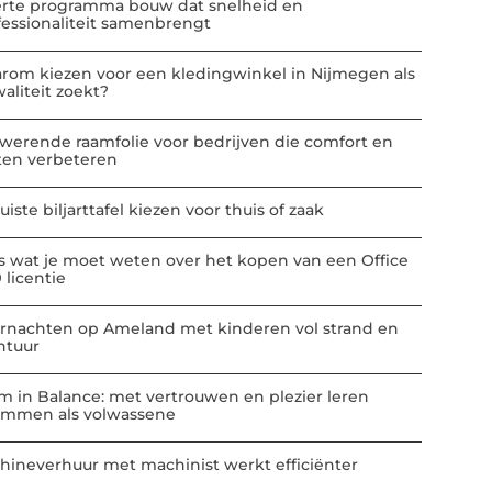
erte programma bouw dat snelheid en
fessionaliteit samenbrengt
rom kiezen voor een kledingwinkel in Nijmegen als
aliteit zoekt?
werende raamfolie voor bedrijven die comfort en
ten verbeteren
uiste biljarttafel kiezen voor thuis of zaak
es wat je moet weten over het kopen van een Office
 licentie
rnachten op Ameland met kinderen vol strand en
ntuur
m in Balance: met vertrouwen en plezier leren
mmen als volwassene
hineverhuur met machinist werkt efficiënter