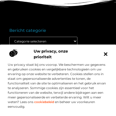
Bericht categorie
Uw privacy, onze
Onze informatie
prioriteit
Goedkope linkbuilding: wat je moet weten voordat je budget inzet
Extra geld verdienen: ontdek hoe jij vandaag nog kunt beginnen
Uw privacy staat bij ons voorop. We beschermen uw gegevens
Over
” Het platform voor slimme inzichten en
en gebruiken cookies en vergelijkbare technologieën om uw
Bedrijf
conversieboosts “
ervaring op onze website te verbeteren. Cookies stellen ons in
staat om gepersonaliseerde advertenties te tonen, de
Duik in waardevolle content, praktische strategieën en
functionaliteit van de site te optimaliseren en het gebruik ervan
inspirerende cases die jouw webshop naar een hoger
te analyseren. Sommige cookies zijn essentieel voor het
niveau tillen. Welkom bij Webshop-conversie.nl – jouw
functioneren van de website, terwijl andere bijdragen aan een
bron voor resultaatgerichte kennis en online groei.
meer gepersonaliseerde en verbeterde ervaring. Wilt u meer
weten? Lees ons
cookiebeleid
en beheer uw voorkeuren
eenvoudig.