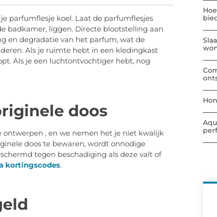
Hoe
bie
e parfumflesje koel. Laat de parfumflesjes
s de badkamer, liggen. Directe blootstelling aan
ng en degradatie van het parfum, wat de
Sla
wo
deren. Als je ruimte hebt in een kledingkast
pt. Als je een luchtontvochtiger hebt, nog
Com
ont
Hon
riginele doos
Aqu
per
e ontwerpen , en we nemen het je niet kwalijk
riginele doos te bewaren, wordt onnodige
eschermd tegen beschadiging als deze valt of
a kortingscodes
.
geld