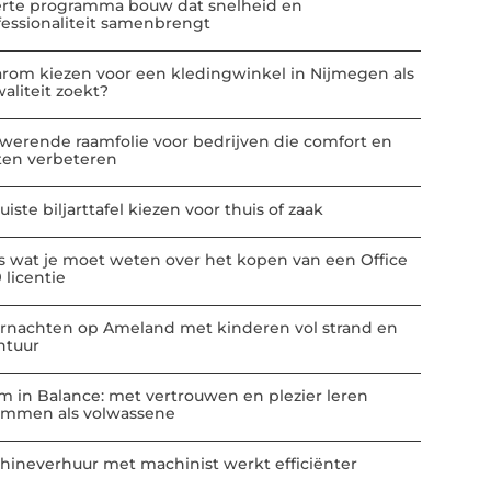
erte programma bouw dat snelheid en
fessionaliteit samenbrengt
rom kiezen voor een kledingwinkel in Nijmegen als
aliteit zoekt?
werende raamfolie voor bedrijven die comfort en
ten verbeteren
uiste biljarttafel kiezen voor thuis of zaak
es wat je moet weten over het kopen van een Office
 licentie
rnachten op Ameland met kinderen vol strand en
ntuur
m in Balance: met vertrouwen en plezier leren
mmen als volwassene
hineverhuur met machinist werkt efficiënter