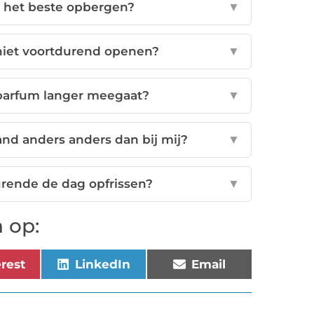
 het beste opbergen?
▼
iet voortdurend openen?
▼
 parfum langer meegaat?
▼
nd anders anders dan bij mij?
▼
rende de dag opfrissen?
▼
 op:
erest
LinkedIn
Email