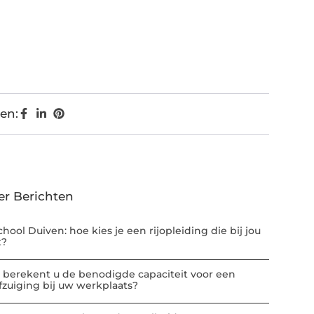
en:
er Berichten
chool Duiven: hoe kies je een rijopleiding die bij jou
t?
 berekent u de benodigde capaciteit voor een
afzuiging bij uw werkplaats?