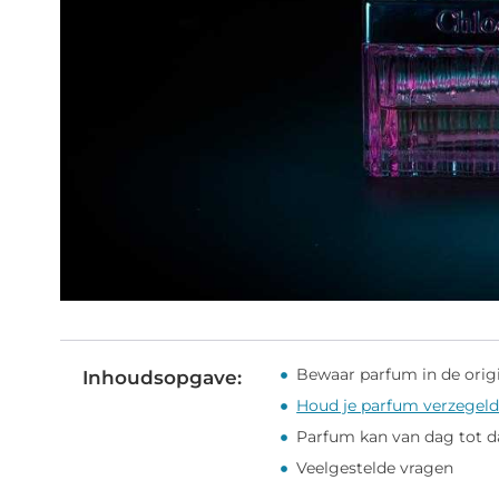
Bewaar parfum in de orig
Inhoudsopgave:
Houd je parfum verzegel
Parfum kan van dag tot d
Veelgestelde vragen