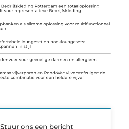
 Bedrijfskleding Rotterdam een totaaloplossing
dt voor representatieve Bedrijfskleding
apbanken als slimme oplossing voor multifunctioneel
nen
fortabele loungeset en hoekloungesets:
spannen in stijl
denvoer voor gevoelige darmen en allergieën
amax vijverpomp en PondoVac vijverstofzuiger: de
fecte combinatie voor een heldere vijver
Stuur ons een bericht