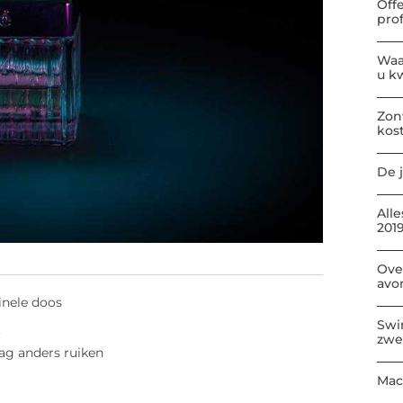
Off
pro
Waa
u kw
Zon
kos
De j
All
2019
Ove
avo
inele doos
Swi
d
zwe
ag anders ruiken
Mac