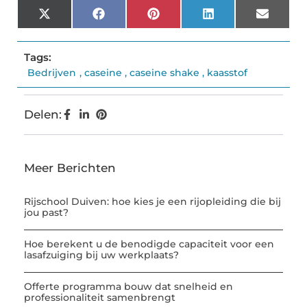
X
Facebook
Pinterest
LinkedIn
Email
(Twitter)
Tags:
Bedrijven
,
caseine
,
caseine shake
,
kaasstof
Delen:
Meer Berichten
Rijschool Duiven: hoe kies je een rijopleiding die bij
jou past?
Hoe berekent u de benodigde capaciteit voor een
lasafzuiging bij uw werkplaats?
Offerte programma bouw dat snelheid en
professionaliteit samenbrengt