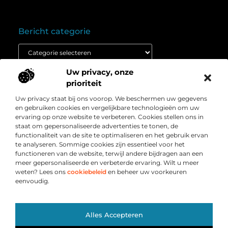
Bericht categorie
Uw privacy, onze
Onze informatie
prioriteit
Goedkope linkbuilding: wat je moet weten voordat je budget inzet
Extra geld verdienen: ontdek hoe jij vandaag nog kunt beginnen
Uw privacy staat bij ons voorop. We beschermen uw gegevens
Over
” Het platform voor slimme inzichten en
en gebruiken cookies en vergelijkbare technologieën om uw
Bedrijf
conversieboosts “
ervaring op onze website te verbeteren. Cookies stellen ons in
staat om gepersonaliseerde advertenties te tonen, de
Duik in waardevolle content, praktische strategieën en
functionaliteit van de site te optimaliseren en het gebruik ervan
inspirerende cases die jouw webshop naar een hoger
te analyseren. Sommige cookies zijn essentieel voor het
niveau tillen. Welkom bij Webshop-conversie.nl – jouw
functioneren van de website, terwijl andere bijdragen aan een
bron voor resultaatgerichte kennis en online groei.
meer gepersonaliseerde en verbeterde ervaring. Wilt u meer
weten? Lees ons
cookiebeleid
en beheer uw voorkeuren
eenvoudig.
Ga Naar Bo
Alles Accepteren