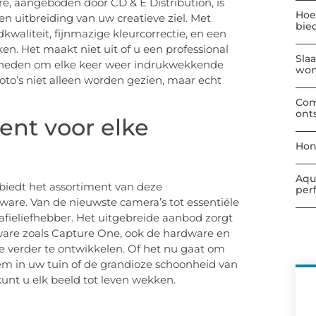
re, aangeboden door CD & E Distribution, is
Hoe
en uitbreiding van uw creatieve ziel. Met
bie
waliteit, fijnmazige kleurcorrectie, en een
n. Het maakt niet uit of u een professional
Sla
jkheden om elke keer weer indrukwekkende
wo
foto’s niet alleen worden gezien, maar echt
Com
ont
ent voor elke
Hon
Aqu
biedt het assortiment van deze
per
are. Van de nieuwste camera’s tot essentiële
grafieliefhebber. Het uitgebreide aanbod zorgt
ftware zoals Capture One, ook de hardware en
e verder te ontwikkelen. Of het nu gaat om
oem in uw tuin of de grandioze schoonheid van
kunt u elk beeld tot leven wekken.