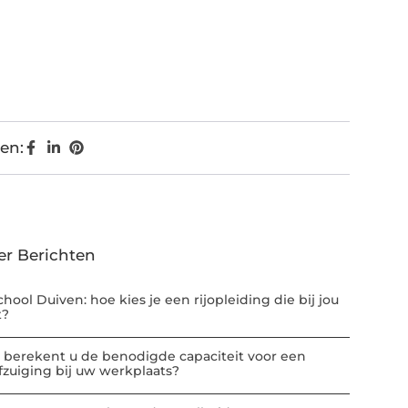
en:
er Berichten
chool Duiven: hoe kies je een rijopleiding die bij jou
t?
 berekent u de benodigde capaciteit voor een
afzuiging bij uw werkplaats?