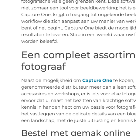
fotografische visie geen grenzen kent. Deze softwa
niet zomaar een tool voor beeldbewerking; het is e
Capture One, krijgt u toegang tot ongekende beeldk
workflow die zich aanpast aan uw manier van werke
bent of net begint, Capture One biedt de mogeli
resultaten te leveren. Stap in een wereld waar uw 
worden beleefd.
Een compleet assortim
fotograaf
Naast de mogelijkheid om
Capture One
te kopen, 
gerenommeerde distributeur meer dan alleen softw
accessoires en workshops, er is iets voor elke foto
ervoor dat u, naast het bezitten van krachtige so
kennis in handen hebt om uw passie voor fotografi
het vastleggen van de delicate details van een bl
een landschap, met de juiste uitrusting en kennis 
Bestel met gemak online