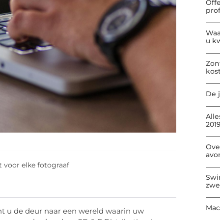
Off
pro
Waa
u kw
Zon
kos
De j
All
2019
Ove
avo
 voor elke fotograaf
Swi
zwe
Mac
t u de deur naar een wereld waarin uw