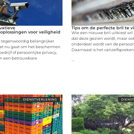
vatieve
Tips om de perfecte bril te 
soplossingen voor veiligheid
Wie een nieuwe bril uitkiest wil 
dat deze gezien wordt, maar ook
s tegenwoordig belangrijker
onderdeel wordt van de persoon
 het nu gaat om het beschermen
Daarnaast is het vanzelfspreke
edrijf of persoonlijke privacy,
an een betrouwbare
...
DIENSTVERLENING
DIENS