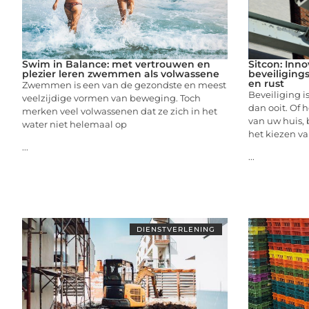
Swim in Balance: met vertrouwen en
Sitcon: Inno
plezier leren zwemmen als volwassene
beveiliging
en rust
Zwemmen is een van de gezondste en meest
Beveiliging i
veelzijdige vormen van beweging. Toch
dan ooit. Of
merken veel volwassenen dat ze zich in het
van uw huis, b
water niet helemaal op
het kiezen v
...
...
DIENSTVERLENING