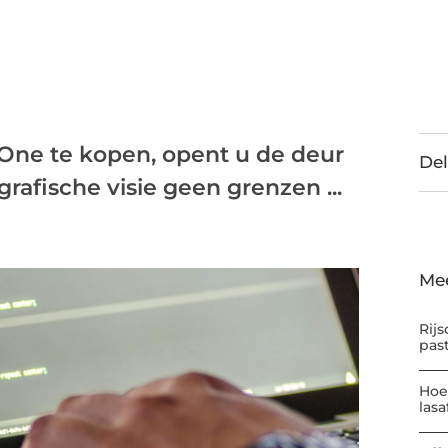
ne te kopen, opent u de deur
Del
rafische visie geen grenzen ...
Me
Rijs
pas
Hoe
las