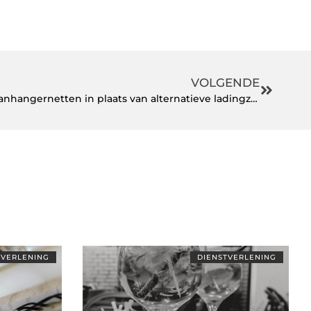
VOLGENDE
Waarom jij moet kiezen voor aanhangernetten in plaats van alternatieve ladingzekeringen
TVERLENING
DIENSTVERLENING