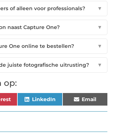
rs of alleen voor professionals?
▼
ion naast Capture One?
▼
re One online te bestellen?
▼
de juiste fotografische uitrusting?
▼
 op:
erest
LinkedIn
Email