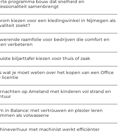
erte programma bouw dat snelheid en
fessionaliteit samenbrengt
rom kiezen voor een kledingwinkel in Nijmegen als
aliteit zoekt?
werende raamfolie voor bedrijven die comfort en
ten verbeteren
uiste biljarttafel kiezen voor thuis of zaak
es wat je moet weten over het kopen van een Office
 licentie
rnachten op Ameland met kinderen vol strand en
ntuur
m in Balance: met vertrouwen en plezier leren
mmen als volwassene
hineverhuur met machinist werkt efficiënter