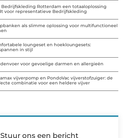
 Bedrijfskleding Rotterdam een totaaloplossing
dt voor representatieve Bedrijfskleding
apbanken als slimme oplossing voor multifunctioneel
nen
fortabele loungeset en hoekloungesets:
spannen in stijl
denvoer voor gevoelige darmen en allergieën
amax vijverpomp en PondoVac vijverstofzuiger: de
fecte combinatie voor een heldere vijver
Stuur ons een bericht