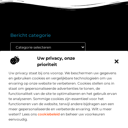
Bericht categorie
Uw privacy, onze
Onze informatie
prioriteit
Goedkope linkbuilding: wat je moet weten voordat je budget inzet
Extra geld verdienen: ontdek hoe jij vandaag nog kunt beginnen
Uw privacy staat bij ons voorop. We beschermen uw gegevens
Over
” Het platform voor slimme inzichten en
en gebruiken cookies en vergelijkbare technologieën om uw
Bedrijf
conversieboosts “
ervaring op onze website te verbeteren. Cookies stellen ons in
staat om gepersonaliseerde advertenties te tonen, de
Duik in waardevolle content, praktische strategieën en
functionaliteit van de site te optimaliseren en het gebruik ervan
inspirerende cases die jouw webshop naar een hoger
te analyseren. Sommige cookies zijn essentieel voor het
niveau tillen. Welkom bij Webshop-conversie.nl – jouw
functioneren van de website, terwijl andere bijdragen aan een
bron voor resultaatgerichte kennis en online groei.
meer gepersonaliseerde en verbeterde ervaring. Wilt u meer
weten? Lees ons
cookiebeleid
en beheer uw voorkeuren
eenvoudig.