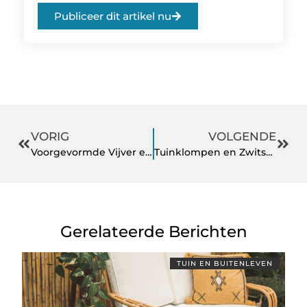
Publiceer dit artikel nu
VORIG
VOLGENDE
Voorgevormde Vijver en Graszoden Kopen: De Basis voor een Mooie Tuin
Tuinklompen en Zwitscherbox met Vogelgeluiden: Essentiële Tuinaccessoires voor Comfort en Sfeer
Gerelateerde Berichten
TUIN EN BUITENLEVEN