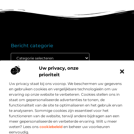
Bericht categorie
Uw privacy, onze
Onze informatie
prioriteit
Goedkope linkbuilding: wat je moet weten voordat je budget inzet
Extra geld verdienen: ontdek hoe jij vandaag nog kunt beginnen
Uw privacy staat bij ons voorop. We beschermen uw gegevens
Over
” Het platform voor slimme inzichten en
en gebruiken cookies en vergelijkbare technologieën om uw
Bedrijf
conversieboosts “
ervaring op onze website te verbeteren. Cookies stellen ons in
staat om gepersonaliseerde advertenties te tonen, de
Duik in waardevolle content, praktische strategieën en
functionaliteit van de site te optimaliseren en het gebruik ervan
inspirerende cases die jouw webshop naar een hoger
te analyseren. Sommige cookies zijn essentieel voor het
niveau tillen. Welkom bij Webshop-conversie.nl – jouw
functioneren van de website, terwijl andere bijdragen aan een
bron voor resultaatgerichte kennis en online groei.
meer gepersonaliseerde en verbeterde ervaring. Wilt u meer
weten? Lees ons
cookiebeleid
en beheer uw voorkeuren
eenvoudig.