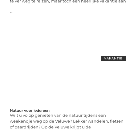
te ver weg te reizen, maar toch een heerlijke vakantie aan
...
VAKANTIE
Natuur voor iedereen
Wilt u volop genieten van de natuur tijdens een
weekendje weg op de Veluwe? Lekker wandelen, fietsen
of paardrijden? Op de Veluwe krijgt u de
...