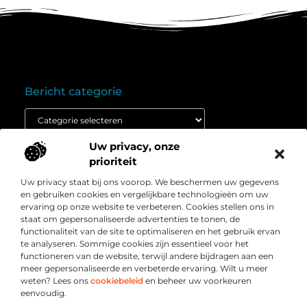
Bericht categorie
Uw privacy, onze
Onze informatie
prioriteit
Goedkope linkbuilding: wat je moet weten voordat je budget inzet
Extra geld verdienen: ontdek hoe jij vandaag nog kunt beginnen
Uw privacy staat bij ons voorop. We beschermen uw gegevens
Over
” Het platform voor slimme inzichten en
en gebruiken cookies en vergelijkbare technologieën om uw
Bedrijf
conversieboosts “
ervaring op onze website te verbeteren. Cookies stellen ons in
staat om gepersonaliseerde advertenties te tonen, de
Duik in waardevolle content, praktische strategieën en
functionaliteit van de site te optimaliseren en het gebruik ervan
inspirerende cases die jouw webshop naar een hoger
te analyseren. Sommige cookies zijn essentieel voor het
niveau tillen. Welkom bij Webshop-conversie.nl – jouw
functioneren van de website, terwijl andere bijdragen aan een
bron voor resultaatgerichte kennis en online groei.
meer gepersonaliseerde en verbeterde ervaring. Wilt u meer
weten? Lees ons
cookiebeleid
en beheer uw voorkeuren
eenvoudig.