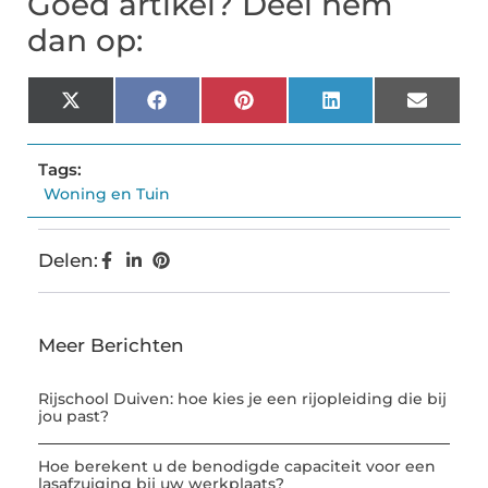
Goed artikel? Deel hem
dan op:
X
Facebook
Pinterest
LinkedIn
Email
(Twitter)
Tags:
Woning en Tuin
Delen:
Meer Berichten
Rijschool Duiven: hoe kies je een rijopleiding die bij
jou past?
Hoe berekent u de benodigde capaciteit voor een
lasafzuiging bij uw werkplaats?