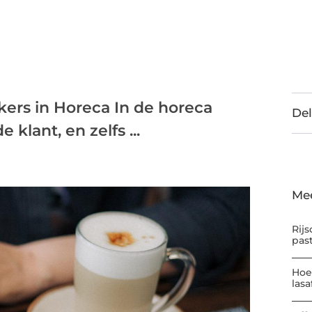
ers in Horeca In de horeca
Del
 klant, en zelfs ...
Me
Rijs
pas
Hoe
las