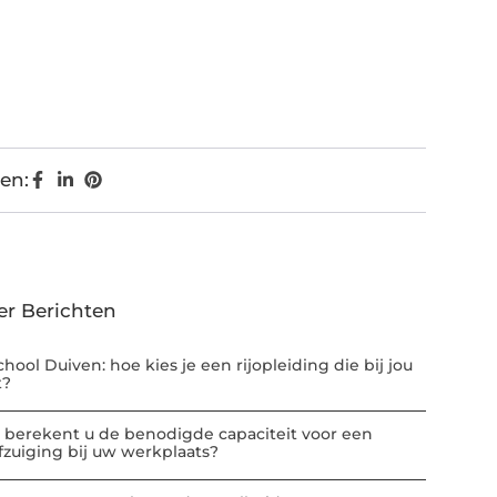
en:
er Berichten
chool Duiven: hoe kies je een rijopleiding die bij jou
t?
 berekent u de benodigde capaciteit voor een
afzuiging bij uw werkplaats?