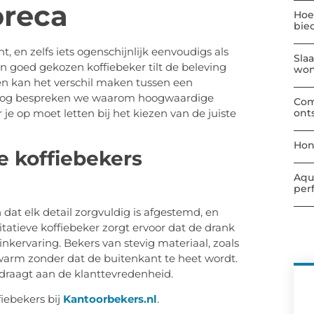
oreca
Hoe
bie
t, en zelfs iets ogenschijnlijk eenvoudigs als
Sla
en goed gekozen koffiebeker tilt de beleving
wo
 en kan het verschil maken tussen een
 blog bespreken we waarom hoogwaardige
Com
ont
 je op moet letten bij het kiezen van de juiste
Hon
e koffiebekers
Aqu
per
n dat elk detail zorgvuldig is afgestemd, en
itatieve koffiebeker zorgt ervoor dat de drank
rinkervaring. Bekers van stevig materiaal, zoals
arm zonder dat de buitenkant te heet wordt.
jdraagt aan de klanttevredenheid.
iebekers bij
Kantoorbekers.nl
.