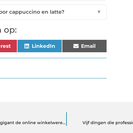
oor cappuccino en latte?
▼
 op:
erest
LinkedIn
Email
De opkomst van AliExpress: Hoe deze e-commerce gigant de online winkelwereld verandert
Vijf dingen die profes