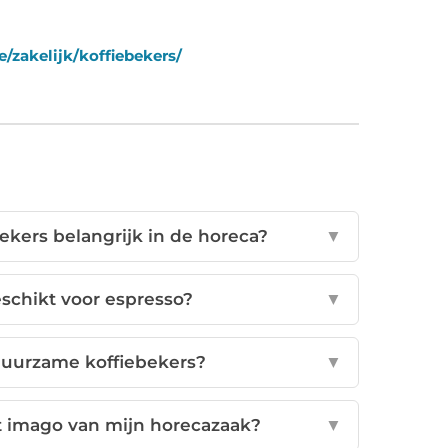
/zakelijk/koffiebekers/
bekers belangrijk in de horeca?
▼
eschikt voor espresso?
▼
duurzame koffiebekers?
▼
t imago van mijn horecazaak?
▼