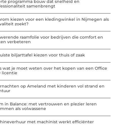
erte programma bouw dat snelheid en
fessionaliteit samenbrengt
rom kiezen voor een kledingwinkel in Nijmegen als
aliteit zoekt?
werende raamfolie voor bedrijven die comfort en
ten verbeteren
uiste biljarttafel kiezen voor thuis of zaak
es wat je moet weten over het kopen van een Office
 licentie
rnachten op Ameland met kinderen vol strand en
ntuur
m in Balance: met vertrouwen en plezier leren
mmen als volwassene
hineverhuur met machinist werkt efficiënter