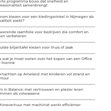
erte programma bouw dat snelheid en
fessionaliteit samenbrengt
rom kiezen voor een kledingwinkel in Nijmegen als
aliteit zoekt?
werende raamfolie voor bedrijven die comfort en
ten verbeteren
uiste biljarttafel kiezen voor thuis of zaak
es wat je moet weten over het kopen van een Office
 licentie
rnachten op Ameland met kinderen vol strand en
ntuur
m in Balance: met vertrouwen en plezier leren
mmen als volwassene
hineverhuur met machinist werkt efficiënter