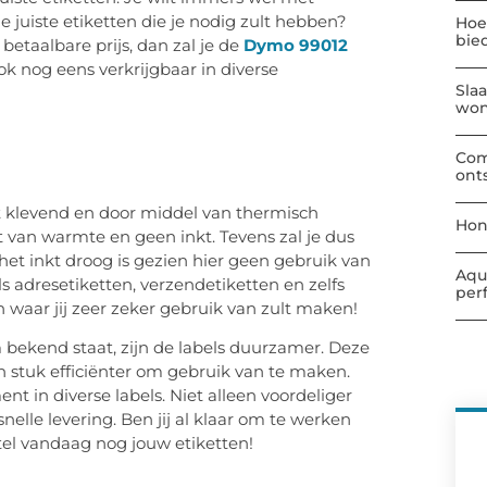
de juiste etiketten die je nodig zult hebben?
Hoe
bie
betaalbare prijs, dan zal je de
Dymo 99012
ok nog eens verkrijgbaar in diverse
Sla
wo
Com
ont
t klevend en door middel van thermisch
Hon
t van warmte en geen inkt. Tevens zal je dus
het inkt droog is gezien hier geen gebruik van
Aqu
s adresetiketten, verzendetiketten en zelfs
per
waar jij zeer zeker gebruik van zult maken!
bekend staat, zijn de labels duurzamer. Deze
n stuk efficiënter om gebruik van te maken.
nt in diverse labels. Niet alleen voordeliger
nelle levering. Ben jij al klaar om te werken
tel vandaag nog jouw etiketten!