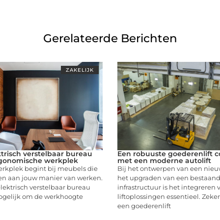
Gerelateerde Berichten
ZAKELIJK
trisch verstelbaar bureau
Een robuuste goederenlift 
rgonomische werkplek
met een moderne autolift
rkplek begint bij meubels die
Bij het ontwerpen van een nie
en aan jouw manier van werken.
het upgraden van een bestaan
ektrisch verstelbaar bureau
infrastructuur is het integreren
gelijk om de werkhoogte
liftoplossingen essentieel. Zek
een goederenlift