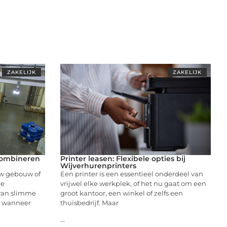
ZAKELIJK
ZAKELIJK
combineren
Printer leasen: Flexibele opties bij
Wijverhurenprinters
uw gebouw of
Een printer is een essentieel onderdeel van
de
vrijwel elke werkplek, of het nu gaat om een
 van slimme
groot kantoor, een winkel of zelfs een
er wanneer
thuisbedrijf. Maar
...