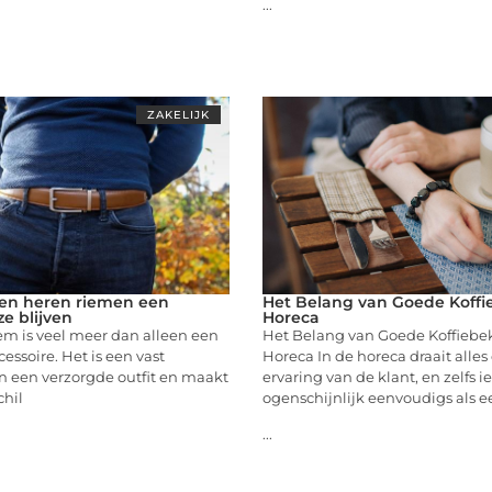
...
ZAKELIJK
en heren riemen een
Het Belang van Goede Koffi
ze blijven
Horeca
em is veel meer dan alleen een
Het Belang van Goede Koffiebek
essoire. Het is een vast
Horeca In de horeca draait alle
n een verzorgde outfit en maakt
ervaring van de klant, en zelfs ie
chil
ogenschijnlijk eenvoudigs als e
...