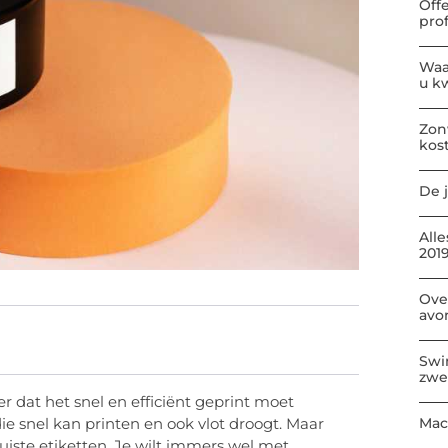
Off
pro
Waa
u kw
Zon
kos
De j
All
2019
Ove
avo
Swi
zwe
 dat het snel en efficiënt geprint moet
Mac
ie snel kan printen en ook vlot droogt. Maar
uiste etiketten. Je wilt immers wel met