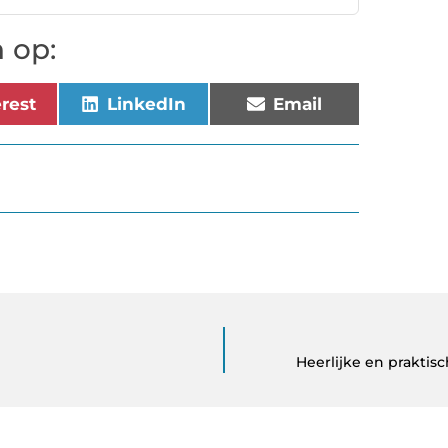
 op:
erest
LinkedIn
Email
Heerlijke en prakti