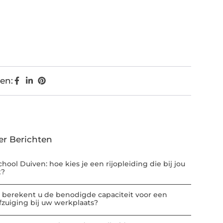
en:
er Berichten
chool Duiven: hoe kies je een rijopleiding die bij jou
t?
 berekent u de benodigde capaciteit voor een
afzuiging bij uw werkplaats?