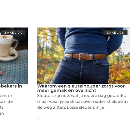
ZAKELIJK
ZAKELIJK
ebekers in
Waarom een sleutelhouder zorgt voor
meer gemak en overzicht
ers in
Sleutels zijn iets wat je iedere dag gebruikt,
s om de
maar waar je vaak pas over nadenkt als ze in
ts
de weg zitten. Losse sleutels in je
en
...