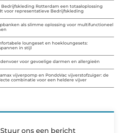
 Bedrijfskleding Rotterdam een totaaloplossing
dt voor representatieve Bedrijfskleding
apbanken als slimme oplossing voor multifunctioneel
nen
fortabele loungeset en hoekloungesets:
spannen in stijl
denvoer voor gevoelige darmen en allergieën
amax vijverpomp en PondoVac vijverstofzuiger: de
fecte combinatie voor een heldere vijver
Stuur ons een bericht