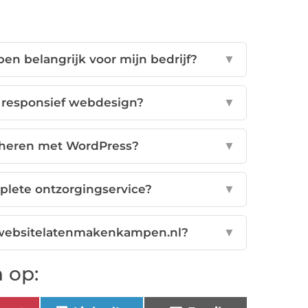
n belangrijk voor mijn bedrijf?
▼
n responsief webdesign?
▼
beheren met WordPress?
▼
plete ontzorgingservice?
▼
ij websitelatenmakenkampen.nl?
▼
 op: