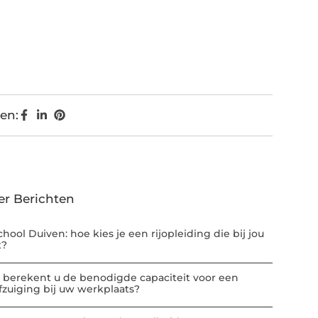
en:
er Berichten
chool Duiven: hoe kies je een rijopleiding die bij jou
t?
 berekent u de benodigde capaciteit voor een
afzuiging bij uw werkplaats?