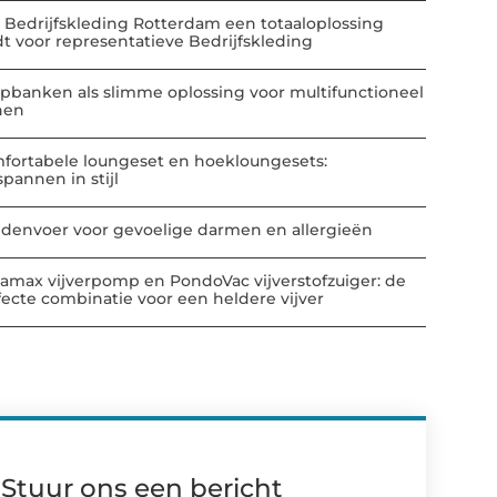
 Bedrijfskleding Rotterdam een totaaloplossing
dt voor representatieve Bedrijfskleding
apbanken als slimme oplossing voor multifunctioneel
nen
fortabele loungeset en hoekloungesets:
spannen in stijl
denvoer voor gevoelige darmen en allergieën
amax vijverpomp en PondoVac vijverstofzuiger: de
fecte combinatie voor een heldere vijver
Stuur ons een bericht