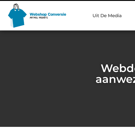
Uit De Media
Webde
aanwez