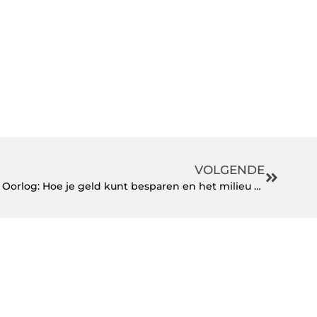
VOLGENDE
Spijkenisse en de benzineprijs Oorlog: Hoe je geld kunt besparen en het milieu kunt helpen