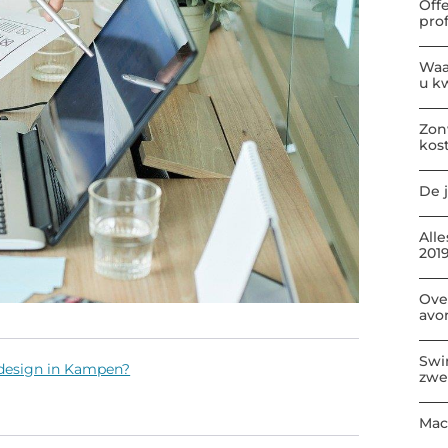
Off
pro
Waa
u kw
Zon
kos
De j
All
2019
Ove
avo
Swi
design in Kampen?
zwe
Mac