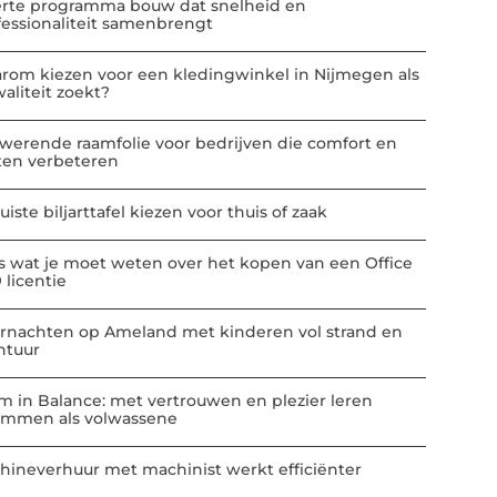
erte programma bouw dat snelheid en
fessionaliteit samenbrengt
rom kiezen voor een kledingwinkel in Nijmegen als
aliteit zoekt?
werende raamfolie voor bedrijven die comfort en
ten verbeteren
uiste biljarttafel kiezen voor thuis of zaak
es wat je moet weten over het kopen van een Office
 licentie
rnachten op Ameland met kinderen vol strand en
ntuur
m in Balance: met vertrouwen en plezier leren
mmen als volwassene
hineverhuur met machinist werkt efficiënter