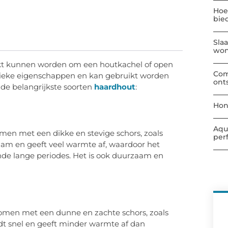
Hoe
bie
Sla
wo
uikt kunnen worden om een houtkachel of open
Com
unieke eigenschappen en kan gebruikt worden
ont
 de belangrijkste soorten
haardhout
:
Hon
Aqu
omen met een dikke en stevige schors, zoals
per
am en geeft veel warmte af, waardoor het
nde lange periodes. Het is ook duurzaam en
bomen met een dunne en zachte schors, zoals
dt snel en geeft minder warmte af dan