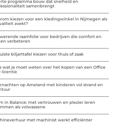
erte programma bouw dat snelheid en
fessionaliteit samenbrengt
rom kiezen voor een kledingwinkel in Nijmegen als
aliteit zoekt?
werende raamfolie voor bedrijven die comfort en
ten verbeteren
uiste biljarttafel kiezen voor thuis of zaak
es wat je moet weten over het kopen van een Office
 licentie
rnachten op Ameland met kinderen vol strand en
ntuur
m in Balance: met vertrouwen en plezier leren
mmen als volwassene
hineverhuur met machinist werkt efficiënter