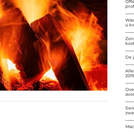
Off
pro
Waa
u kw
Zon
kos
De j
All
2019
Ove
avo
Swi
zwe
Mac