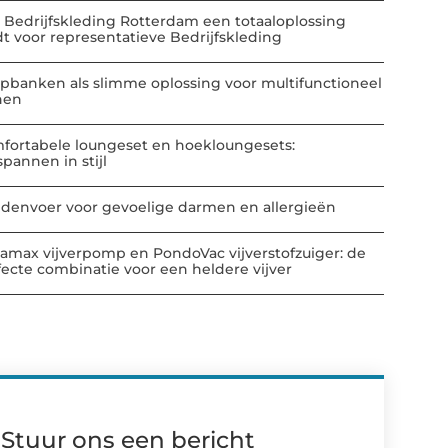
 Bedrijfskleding Rotterdam een totaaloplossing
dt voor representatieve Bedrijfskleding
apbanken als slimme oplossing voor multifunctioneel
nen
fortabele loungeset en hoekloungesets:
spannen in stijl
denvoer voor gevoelige darmen en allergieën
amax vijverpomp en PondoVac vijverstofzuiger: de
fecte combinatie voor een heldere vijver
Stuur ons een bericht