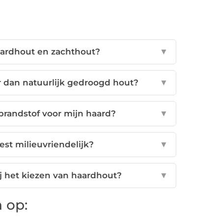
 hardhout en zachthout?
▼
 dan natuurlijk gedroogd hout?
▼
 brandstof voor mijn haard?
▼
st milieuvriendelijk?
▼
ij het kiezen van haardhout?
▼
 op: