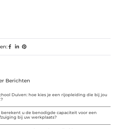
en:
er Berichten
chool Duiven: hoe kies je een rijopleiding die bij jou
t?
 berekent u de benodigde capaciteit voor een
afzuiging bij uw werkplaats?