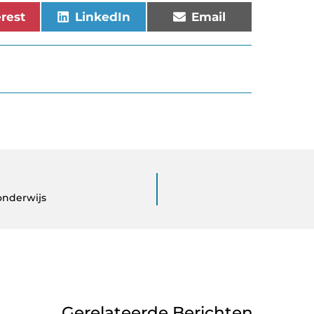
erest
LinkedIn
Email
onderwijs
Gerelateerde Berichten