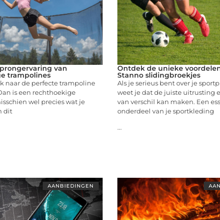
prongervaring van
Ontdek de unieke voordele
e trampolines
Stanno slidingbroekjes
k naar de perfecte trampoline
Als je serieus bent over je sportp
 Dan is een rechthoekige
weet je dat de juiste uitrusting
sschien wel precies wat je
van verschil kan maken. Een ess
 dit
onderdeel van je sportkleding
...
AANBIEDINGEN
AAN