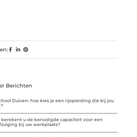
en:
er Berichten
chool Duiven: hoe kies je een rijopleiding die bij jou
t?
 berekent u de benodigde capaciteit voor een
afzuiging bij uw werkplaats?