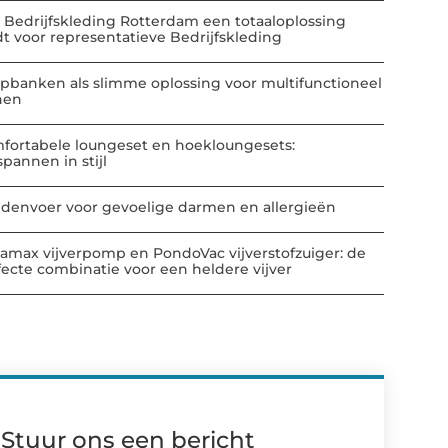
 Bedrijfskleding Rotterdam een totaaloplossing
dt voor representatieve Bedrijfskleding
apbanken als slimme oplossing voor multifunctioneel
nen
fortabele loungeset en hoekloungesets:
spannen in stijl
denvoer voor gevoelige darmen en allergieën
amax vijverpomp en PondoVac vijverstofzuiger: de
fecte combinatie voor een heldere vijver
Stuur ons een bericht