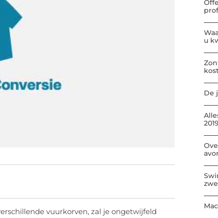
Off
pro
Waa
u kw
Zon
kos
De j
All
2019
Ove
avo
Swi
zwe
Mac
verschillende vuurkorven, zal je ongetwijfeld