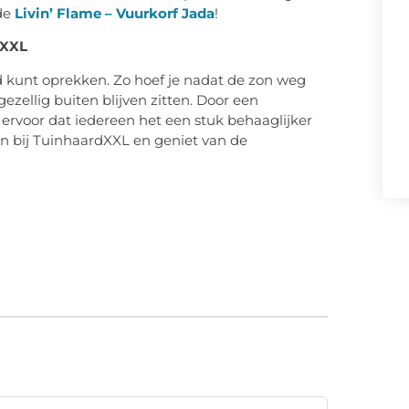
de
Livin’ Flame – Vuurkorf Jada
!
dXXL
ond kunt oprekken. Zo hoef je nadat de zon weg
zellig buiten blijven zitten. Door een
 ervoor dat iedereen het een stuk behaaglijker
an bij TuinhaardXXL en geniet van de