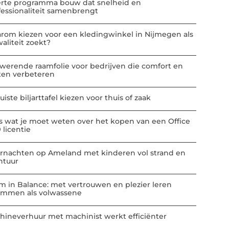
erte programma bouw dat snelheid en
fessionaliteit samenbrengt
rom kiezen voor een kledingwinkel in Nijmegen als
aliteit zoekt?
werende raamfolie voor bedrijven die comfort en
ten verbeteren
uiste biljarttafel kiezen voor thuis of zaak
es wat je moet weten over het kopen van een Office
 licentie
rnachten op Ameland met kinderen vol strand en
ntuur
m in Balance: met vertrouwen en plezier leren
mmen als volwassene
hineverhuur met machinist werkt efficiënter