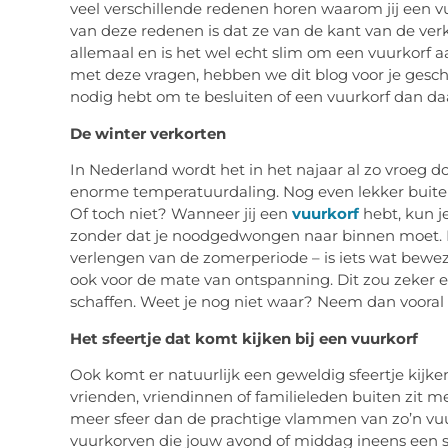
veel verschillende redenen horen waarom jij een v
van deze redenen is dat ze van de kant van de ver
allemaal en is het wel echt slim om een vuurkorf 
met deze vragen, hebben we dit blog voor je geschre
nodig hebt om te besluiten of een vuurkorf dan daad
De winter verkorten
In Nederland wordt het in het najaar al zo vroeg
enorme temperatuurdaling. Nog even lekker buiten z
Of toch niet? Wanneer jij een
vuurkorf
hebt, kun je
zonder dat je noodgedwongen naar binnen moet. He
verlengen van de zomerperiode – is iets wat bewez
ook voor de mate van ontspanning. Dit zou zeker 
schaffen. Weet je nog niet waar? Neem dan vooral 
Het sfeertje dat komt kijken bij een vuurkorf
Ook komt er natuurlijk een geweldig sfeertje kijke
vrienden, vriendinnen of familieleden buiten zit me
meer sfeer dan de prachtige vlammen van zo’n vuur
vuurkorven die jouw avond of middag ineens een s