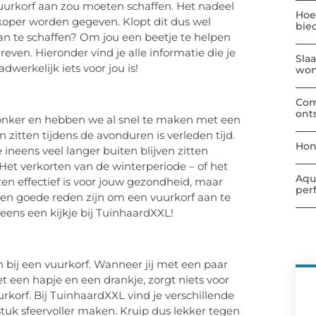
uurkorf aan zou moeten schaffen. Het nadeel
Hoe
koper worden gegeven. Klopt dit dus wel
bie
aan te schaffen? Om jou een beetje te helpen
ven. Hieronder vind je alle informatie die je
Sla
werkelijk iets voor jou is!
wo
Com
ont
 donker en hebben we al snel te maken met een
itten tijdens de avonduren is verleden tijd.
Hon
 ineens veel langer buiten blijven zitten
t verkorten van de winterperiode – of het
Aqu
en effectief is voor jouw gezondheid, maar
per
een goede reden zijn om een vuurkorf aan te
eens een kijkje bij TuinhaardXXL!
n bij een vuurkorf. Wanneer jij met een paar
t een hapje en een drankje, zorgt niets voor
korf. Bij TuinhaardXXL vind je verschillende
tuk sfeervoller maken. Kruip dus lekker tegen