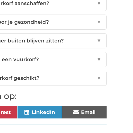
rkorf aanschaffen?
▼
oor je gezondheid?
▼
er buiten blijven zitten?
▼
t een vuurkorf?
▼
rkorf geschikt?
▼
 op:
erest
LinkedIn
Email