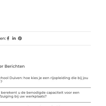
en:
er Berichten
chool Duiven: hoe kies je een rijopleiding die bij jou
t?
 berekent u de benodigde capaciteit voor een
afzuiging bij uw werkplaats?