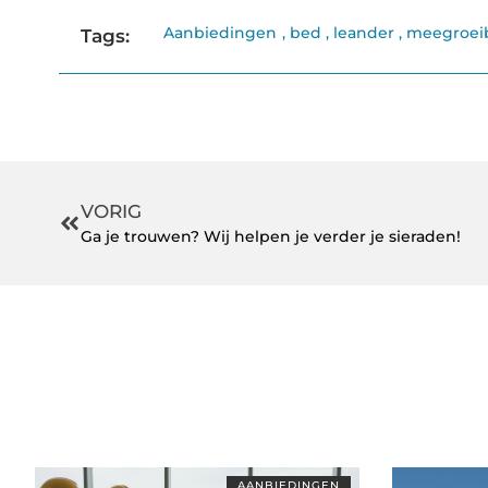
Aanbiedingen
,
bed
,
leander
,
meegroei
Tags:
VORIG
Ga je trouwen? Wij helpen je verder je sieraden!
AANBIEDINGEN