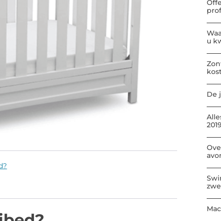
Off
pro
Waa
u kw
Zon
kos
De j
All
2019
Ove
avo
d?
Swi
zwe
Mac
ibed?