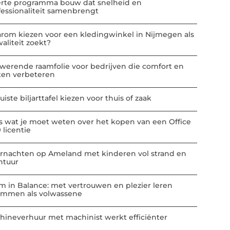
erte programma bouw dat snelheid en
fessionaliteit samenbrengt
rom kiezen voor een kledingwinkel in Nijmegen als
aliteit zoekt?
werende raamfolie voor bedrijven die comfort en
ten verbeteren
uiste biljarttafel kiezen voor thuis of zaak
es wat je moet weten over het kopen van een Office
 licentie
rnachten op Ameland met kinderen vol strand en
ntuur
m in Balance: met vertrouwen en plezier leren
mmen als volwassene
hineverhuur met machinist werkt efficiënter