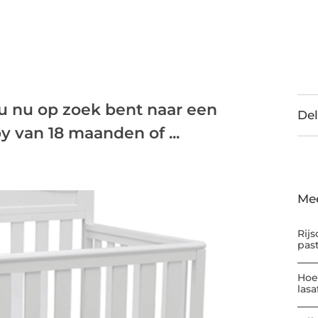
 nu op zoek bent naar een
Del
 van 18 maanden of ...
Me
Rijs
pas
Hoe
las