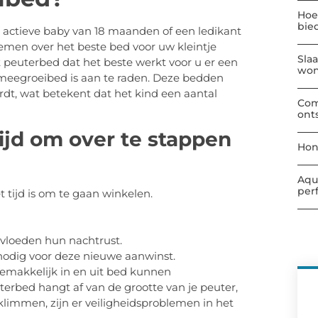
Hoe
bie
 actieve baby van 18 maanden of een ledikant
emen over het beste bed voor uw kleintje
Sla
et peuterbed dat het beste werkt voor u er een
wo
 meegroeibed is aan te raden. Deze bedden
t, wat betekent dat het kind een aantal
Com
ont
tijd om over te stappen
Hon
Aqu
per
t tijd is om te gaan winkelen.
nvloeden hun nachtrust.
nodig voor deze nieuwe aanwinst.
gemakkelijk in en uit bed kunnen
erbed hangt af van de grootte van je peuter,
 klimmen, zijn er veiligheidsproblemen in het