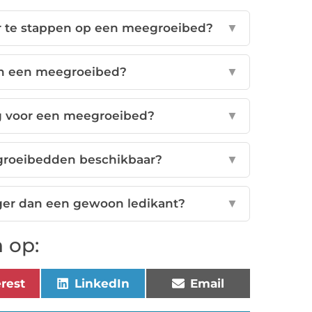
r te stappen op een meegroeibed?
▼
an een meegroeibed?
▼
 voor een meegroeibed?
▼
groeibedden beschikbaar?
▼
ger dan een gewoon ledikant?
▼
 op:
erest
LinkedIn
Email