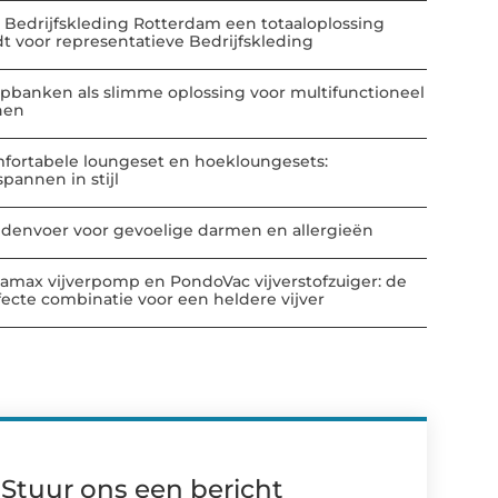
 Bedrijfskleding Rotterdam een totaaloplossing
dt voor representatieve Bedrijfskleding
apbanken als slimme oplossing voor multifunctioneel
nen
fortabele loungeset en hoekloungesets:
spannen in stijl
denvoer voor gevoelige darmen en allergieën
amax vijverpomp en PondoVac vijverstofzuiger: de
fecte combinatie voor een heldere vijver
Stuur ons een bericht