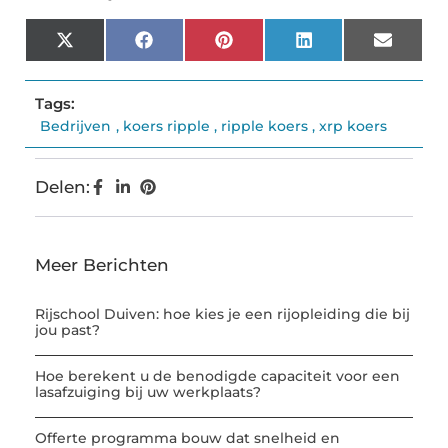
X
Facebook
Pinterest
LinkedIn
Email
(Twitter)
Tags:
Bedrijven
,
koers ripple
,
ripple koers
,
xrp koers
Delen:
Meer Berichten
Rijschool Duiven: hoe kies je een rijopleiding die bij
jou past?
Hoe berekent u de benodigde capaciteit voor een
lasafzuiging bij uw werkplaats?
Offerte programma bouw dat snelheid en