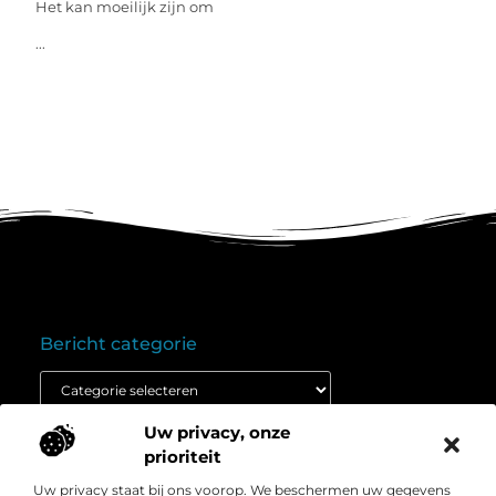
Het kan moeilijk zijn om
...
Bericht categorie
Uw privacy, onze
Onze informatie
prioriteit
Goedkope linkbuilding: wat je moet weten voordat je budget inzet
Extra geld verdienen: ontdek hoe jij vandaag nog kunt beginnen
Uw privacy staat bij ons voorop. We beschermen uw gegevens