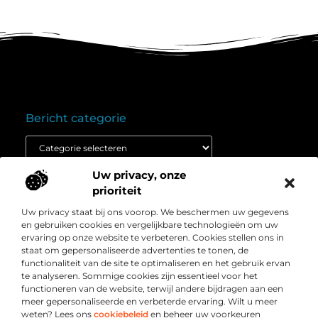
Bericht categorie
Uw privacy, onze
Onze informatie
prioriteit
Goedkope linkbuilding: wat je moet weten voordat je budget inzet
Extra geld verdienen: ontdek hoe jij vandaag nog kunt beginnen
Uw privacy staat bij ons voorop. We beschermen uw gegevens
Over
” Het platform voor slimme inzichten en
en gebruiken cookies en vergelijkbare technologieën om uw
Bedrijf
conversieboosts “
ervaring op onze website te verbeteren. Cookies stellen ons in
staat om gepersonaliseerde advertenties te tonen, de
Duik in waardevolle content, praktische strategieën en
functionaliteit van de site te optimaliseren en het gebruik ervan
inspirerende cases die jouw webshop naar een hoger
te analyseren. Sommige cookies zijn essentieel voor het
niveau tillen. Welkom bij Webshop-conversie.nl – jouw
functioneren van de website, terwijl andere bijdragen aan een
bron voor resultaatgerichte kennis en online groei.
meer gepersonaliseerde en verbeterde ervaring. Wilt u meer
weten? Lees ons
cookiebeleid
en beheer uw voorkeuren