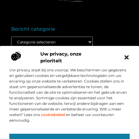
Bericht categorie
Uw privacy, onze
Onze informatie
prioriteit
Goedkope linkbuilding: wat je moet weten voordat je budget inzet
Extra geld verdienen: ontdek hoe jij vandaag nog kunt beginnen
Uw privacy staat bij ons voorop. We beschermen uw gegevens
Over
” Het platform voor slimme inzichten en
en gebruiken cookies en vergelijkbare technologieën om uw
Bedrijf
conversieboosts “
ervaring op onze website te verbeteren. Cookies stellen ons in
staat om gepersonaliseerde advertenties te tonen, de
Duik in waardevolle content, praktische strategieën en
functionaliteit van de site te optimaliseren en het gebruik ervan
inspirerende cases die jouw webshop naar een hoger
te analyseren. Sommige cookies zijn essentieel voor het
niveau tillen. Welkom bij Webshop-conversie.nl – jouw
functioneren van de website, terwijl andere bijdragen aan een
bron voor resultaatgerichte kennis en online groei.
meer gepersonaliseerde en verbeterde ervaring. Wilt u meer
weten? Lees ons
cookiebeleid
en beheer uw voorkeuren
eenvoudig.