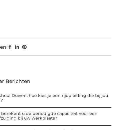
en:
er Berichten
chool Duiven: hoe kies je een rijopleiding die bij jou
t?
 berekent u de benodigde capaciteit voor een
afzuiging bij uw werkplaats?