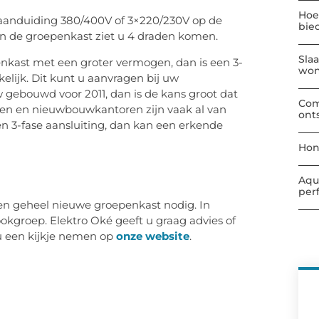
Hoe
aanduiding 380/400V of 3×220/230V op de
bie
 de groepenkast ziet u 4 draden komen.
Sla
enkast met een groter vermogen, dan is een 3-
wo
elijk. Dit kunt u aanvragen bij uw
w gebouwd voor 2011, dan is de kans groot dat
Com
zen en nieuwbouwkantoren zijn vaak al van
ont
en 3-fase aansluiting, dan kan een erkende
Hon
Aqu
per
 een geheel nieuwe groepenkast nodig. In
ookgroep. Elektro Oké geeft u graag advies of
 u een kijkje nemen op
onze website
.