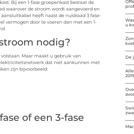
Off
nkast. Bij een 1-fase groepenkast bestaat de
pro
raad waarover de stroom wordt aangevoerd en
 aansluitkabel heeft naast de nuldraad 3 fase-
Waa
eel vermogen door te voeren dan met een 1-
u kw
md.
Zon
tstroom nodig?
kos
 volstaan. Maar maakt u gebruik van
De j
elektriciteitsnetwerk dat niet aankunnen met
ken zijn bijvoorbeeld:
All
2019
Ove
avo
Swi
zwe
fase of een 3-fase
Mac