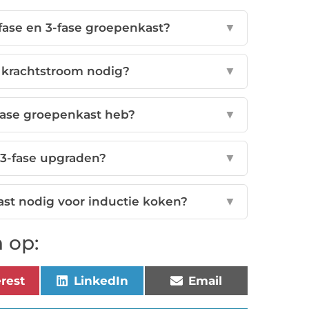
-fase en 3-fase groepenkast?
▼
krachtstroom nodig?
▼
-fase groepenkast heb?
▼
r 3-fase upgraden?
▼
ast nodig voor inductie koken?
▼
 op:
erest
LinkedIn
Email