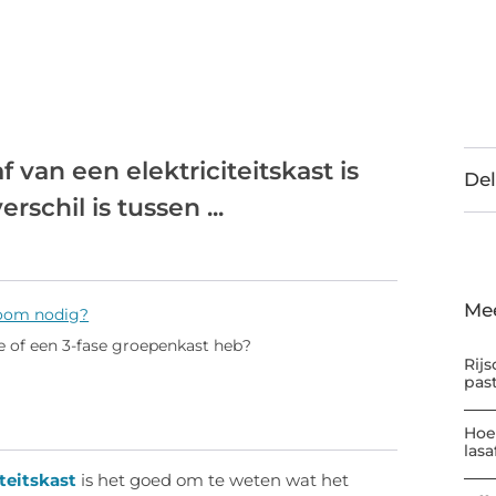
 van een elektriciteitskast is
Del
schil is tussen ...
Me
room nodig?
se of een 3-fase groepenkast heb?
Rijs
pas
Hoe
las
iteitskast
is het goed om te weten wat het