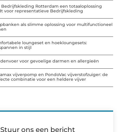
 Bedrijfskleding Rotterdam een totaaloplossing
dt voor representatieve Bedrijfskleding
apbanken als slimme oplossing voor multifunctioneel
nen
fortabele loungeset en hoekloungesets:
spannen in stijl
denvoer voor gevoelige darmen en allergieën
amax vijverpomp en PondoVac vijverstofzuiger: de
fecte combinatie voor een heldere vijver
Stuur ons een bericht