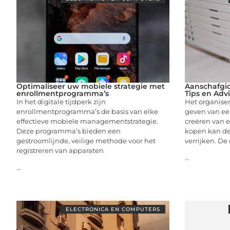
Optimaliseer uw mobiele strategie met
Aanschafgid
enrollmentprogramma’s
Tips en Adv
In het digitale tijdperk zijn
Het organise
enrollmentprogramma’s de basis van elke
geven van een
effectieve mobiele managementstrategie.
creëren van 
Deze programma’s bieden een
kopen kan de
gestroomlijnde, veilige methode voor het
verrijken. De
registreren van apparaten
...
...
ELECTRONICA EN COMPUTERS