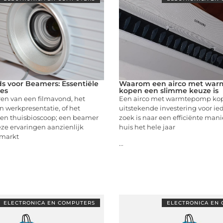
s voor Beamers: Essentiële
Waarom een airco met wa
ies
kopen een slimme keuze is
ren van een filmavond, het
Een airco met warmtepomp kop
 werkpresentatie, of het
uitstekende investering voor ie
een thuisbioscoop; een beamer
zoek is naar een efficiënte man
ze ervaringen aanzienlijk
huis het hele jaar
 markt
...
ELECTRONICA EN COMPUTERS
ELECTRONICA EN