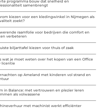
erte programma bouw dat snelheid en
fessionaliteit samenbrengt
rom kiezen voor een kledingwinkel in Nijmegen als
aliteit zoekt?
werende raamfolie voor bedrijven die comfort en
ten verbeteren
uiste biljarttafel kiezen voor thuis of zaak
es wat je moet weten over het kopen van een Office
 licentie
rnachten op Ameland met kinderen vol strand en
ntuur
m in Balance: met vertrouwen en plezier leren
mmen als volwassene
hineverhuur met machinist werkt efficiënter