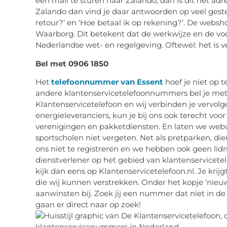
een mail te sturen naar Zalando, dan is dit het adre
Zalando dan vind je daar antwoorden op veel gestel
retour?’ en ‘Hoe betaal ik op rekening?’. De websh
Waarborg. Dit betekent dat de werkwijze en de vo
Nederlandse wet- en regelgeving. Oftewel: het is v
Bel met 0906 1850
Het
telefoonnummer van Essent
hoef je niet op t
andere klantenservicetelefoonnummers bel je met
Klantenservicetelefoon en wij verbinden je vervol
energieleveranciers, kun je bij ons ook terecht voor
verenigingen en pakketdiensten. En laten we webw
sportscholen niet vergeten. Net als pretparken, die
ons niet te registreren en we hebben ook geen li
dienstverlener op het gebied van klantenservicet
kijk dan eens op Klantenservicetelefoon.nl. Je kri
die wij kunnen verstrekken. Onder het kopje ‘ni
aanwinsten bij. Zoek jij een nummer dat niet in de
gaan er direct naar op zoek!