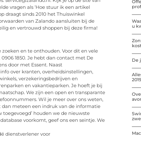
s: service@zalando.nl. Kijk je op de site van
Off
pro
de vragen als ‘Hoe stuur ik een artikel
op draagt sinds 2010 het Thuiswinkel
orwaarden van Zalando aansluiten bij de
Waa
u kw
eilig en vertrouwd shoppen bij deze firma!
Zon
kos
e zoeken en te onthouden. Voor dit en vele
 0906 1850. Je hebt dan contact met De
De j
gens door met Essent. Naast
 info over kranten, overheidsinstellingen,
All
inkels, verzekeringsbedrijven en
2019
renparken en vakantieparken. Je hoeft je bij
dmaatschap. We zijn een open en transparante
Ove
avo
elefoonnummers. Wil je meer over ons weten,
jgt dan meteen een indruk van de informatie
euw toegevoegd’ houden we de nieuwste
Swi
zwe
 database voorkomt, geef ons een seintje. We
Mac