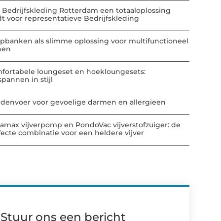
 Bedrijfskleding Rotterdam een totaaloplossing
dt voor representatieve Bedrijfskleding
apbanken als slimme oplossing voor multifunctioneel
nen
fortabele loungeset en hoekloungesets:
spannen in stijl
denvoer voor gevoelige darmen en allergieën
amax vijverpomp en PondoVac vijverstofzuiger: de
fecte combinatie voor een heldere vijver
Stuur ons een bericht