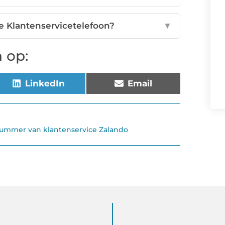
De Klantenservicetelefoon?
▼
 op:
LinkedIn
Email
ummer van klantenservice Zalando