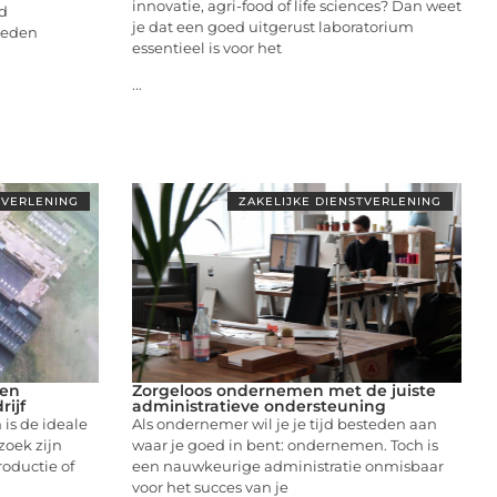
innovatie, agri-food of life sciences? Dan weet
jd
je dat een goed uitgerust laboratorium
heden
essentieel is voor het
...
TVERLENING
ZAKELIJKE DIENSTVERLENING
een
Zorgeloos ondernemen met de juiste
rijf
administratieve ondersteuning
is de ideale
Als ondernemer wil je je tijd besteden aan
zoek zijn
waar je goed in bent: ondernemen. Toch is
roductie of
een nauwkeurige administratie onmisbaar
voor het succes van je