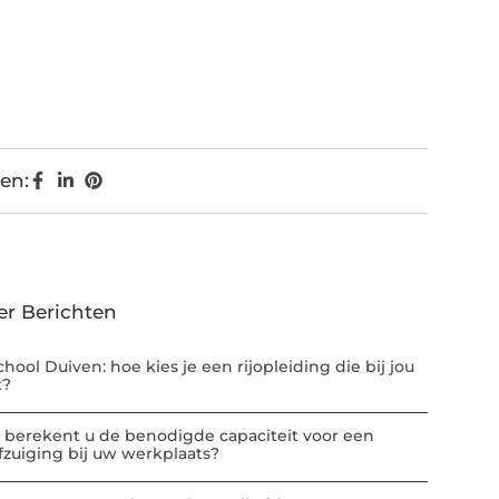
en:
er Berichten
chool Duiven: hoe kies je een rijopleiding die bij jou
t?
 berekent u de benodigde capaciteit voor een
afzuiging bij uw werkplaats?