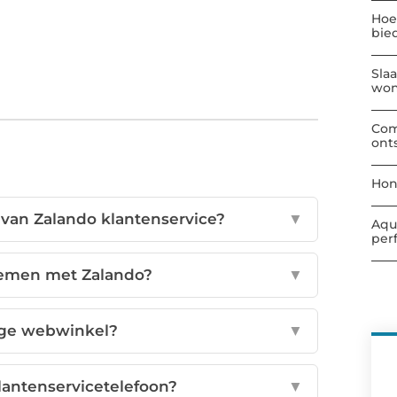
Hoe
bie
Sla
wo
Com
ont
Hon
 van Zalando klantenservice?
▼
Aqu
per
nemen met Zalando?
▼
lige webwinkel?
▼
lantenservicetelefoon?
▼