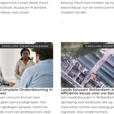
rogramma’s zoals Word, Excel,
belang. Machines moeten op ti
utlook, Access en Publisher.
beschikbaar zijn en werkzaam
 ideaal voor zowel
moeten zonder
...
ZAKELIJKE DIENSTVERLENING
ZAKELIJKE DIENS
 Complete Ondersteuning in
Loods bouwen Rotterdam: 
eer
efficiënte keuze voor uw bed
van verzuim binnen een
Een loods bouwen in Rotterdam 
s geen eenvoudige taak. Het
oplossing voor bedrijven die op 
n gedegen aanpak, continue
naar extra ruimte voor opslag, p
e inzet van professionals. Veel
logistiek. Voor ondernemers