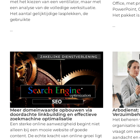
met het kiezen van een ventilator, maar met
Office, met p
een analyse van de volledige werksituatie.
PowerPoint, O
Het aantal gelijktijdige lasplekken, de
Het pakket is
gebruikte
...
...
ZAKELIJKE DIENSTVERLENING
Meer domeinwaarde opbouwen via
Arbodienst:
doordachte linkbuilding en effectieve
Verzuimbeh
zoekmachine optimalisatie
Het beheren 
Een sterke online aanwezigheid begint niet
organisatie i
alleen bij een mooie website of goede
vraagt om ee
content. De echte kracht van online groei ligt
aandacht en d