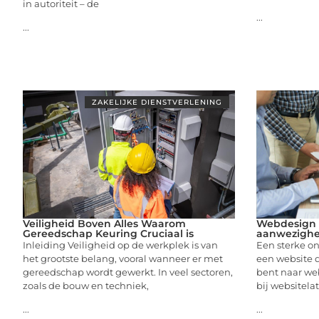
in autoriteit – de
...
...
ZAKELIJKE DIENSTVERLENING
Veiligheid Boven Alles Waarom
Webdesign 
Gereedschap Keuring Cruciaal is
aanwezighei
Inleiding Veiligheid op de werkplek is van
Een sterke o
het grootste belang, vooral wanneer er met
een website d
gereedschap wordt gewerkt. In veel sectoren,
bent naar we
zoals de bouw en techniek,
bij website
...
...