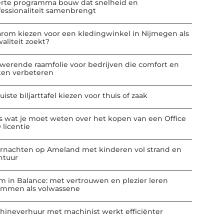
erte programma bouw dat snelheid en
fessionaliteit samenbrengt
rom kiezen voor een kledingwinkel in Nijmegen als
aliteit zoekt?
werende raamfolie voor bedrijven die comfort en
ten verbeteren
uiste biljarttafel kiezen voor thuis of zaak
es wat je moet weten over het kopen van een Office
 licentie
rnachten op Ameland met kinderen vol strand en
ntuur
m in Balance: met vertrouwen en plezier leren
mmen als volwassene
hineverhuur met machinist werkt efficiënter