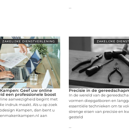
...
ZAKELIJKE DIENSTVERLENING
ZAKELIJKE DIENS
Kampen: Geef uw online
Precisie in de gereedschapm
d een professionele boost
In de wereld van de gereedsch
nline aanwezigheid begint met
vormen diepgatboren en langg
ie indruk maakt. Als u op zoek
essentiële technieken om te vo
bdesign Kampen, dan bent u
strenge eisen van precisie en kw
latenmakenkampen.nl aan
gesteld
...