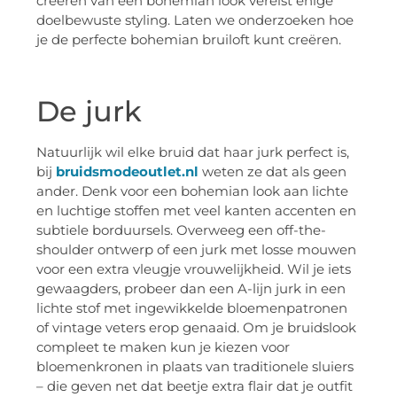
creëren van een bohemian look vereist enige
doelbewuste styling. Laten we onderzoeken hoe
je de perfecte bohemian bruiloft kunt creëren.
De jurk
Natuurlijk wil elke bruid dat haar jurk perfect is,
bij
bruidsmodeoutlet.nl
weten ze dat als geen
ander. Denk voor een bohemian look aan lichte
en luchtige stoffen met veel kanten accenten en
subtiele borduursels. Overweeg een off-the-
shoulder ontwerp of een jurk met losse mouwen
voor een extra vleugje vrouwelijkheid. Wil je iets
gewaagders, probeer dan een A-lijn jurk in een
lichte stof met ingewikkelde bloemenpatronen
of vintage veters erop genaaid. Om je bruidslook
compleet te maken kun je kiezen voor
bloemenkronen in plaats van traditionele sluiers
– die geven net dat beetje extra flair dat je outfit