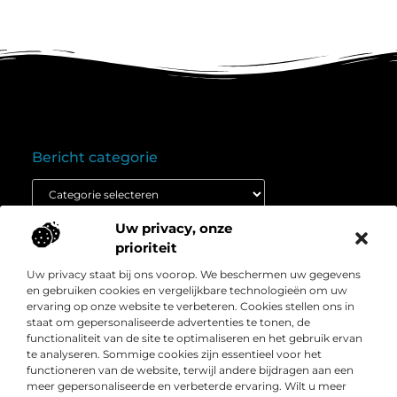
Bericht categorie
Uw privacy, onze
Onze informatie
prioriteit
Goedkope linkbuilding: wat je moet weten voordat je budget inzet
Extra geld verdienen: ontdek hoe jij vandaag nog kunt beginnen
Uw privacy staat bij ons voorop. We beschermen uw gegevens
Over
” Het platform voor slimme inzichten en
en gebruiken cookies en vergelijkbare technologieën om uw
Bedrijf
conversieboosts “
ervaring op onze website te verbeteren. Cookies stellen ons in
staat om gepersonaliseerde advertenties te tonen, de
Duik in waardevolle content, praktische strategieën en
functionaliteit van de site te optimaliseren en het gebruik ervan
inspirerende cases die jouw webshop naar een hoger
te analyseren. Sommige cookies zijn essentieel voor het
niveau tillen. Welkom bij Webshop-conversie.nl – jouw
functioneren van de website, terwijl andere bijdragen aan een
bron voor resultaatgerichte kennis en online groei.
meer gepersonaliseerde en verbeterde ervaring. Wilt u meer