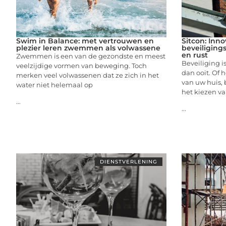
Swim in Balance: met vertrouwen en
Sitcon: Inno
plezier leren zwemmen als volwassene
beveiliging
en rust
Zwemmen is een van de gezondste en meest
Beveiliging i
veelzijdige vormen van beweging. Toch
dan ooit. Of
merken veel volwassenen dat ze zich in het
van uw huis, b
water niet helemaal op
het kiezen v
...
...
DIENSTVERLENING