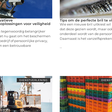
vatieve
Tips om de perfecte bril te 
soplossingen voor veiligheid
Wie een nieuwe bril uitkiest wil 
dat deze gezien wordt, maar ook
s tegenwoordig belangrijker
onderdeel wordt van de persoon
 het nu gaat om het beschermen
Daarnaast is het vanzelfspreke
edrijf of persoonlijke privacy,
an een betrouwbare
...
DIENSTVERLENING
DIENS