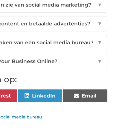
en zie van social media marketing?
▼
 content en betaalde advertenties?
▼
aken van een social media bureau?
▼
 Your Business Online?
▼
 op:
erest
LinkedIn
Email
social media bureau