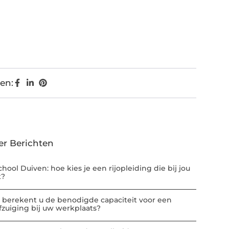
en:
er Berichten
chool Duiven: hoe kies je een rijopleiding die bij jou
t?
 berekent u de benodigde capaciteit voor een
afzuiging bij uw werkplaats?