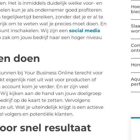
en. Het is inmiddels duidelijk welke voor- en
Hoe
elen kun je als ondernemer goed profiteren.
bie
egelijkertijd bereiken, zonder dat je er al te
grijk om te weten wat je precies moet doen. En
Sla
kunt inschakelen. Wij zijn een
social media
wo
p zak om jouw bedrijf naar een hoger niveau
Com
ont
en doen
Hon
 kunnen bij Your Business Online terecht voor
Aqu
t eigenlijk niet uit wat voor producten of
per
 account kom je verder. En er zijn veel
 Wij kijken aan de hand van jouw doelgroep
drijf op de kaart te zetten. Vervolgens
it. Wat je uiteindelijk krijgt is een actieve
l volgers en potentiële klanten.
or snel resultaat