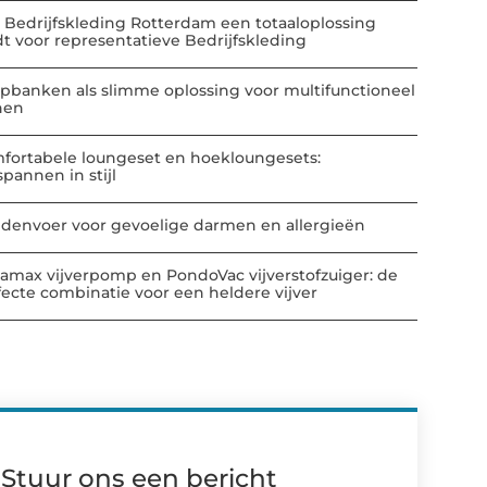
 Bedrijfskleding Rotterdam een totaaloplossing
dt voor representatieve Bedrijfskleding
apbanken als slimme oplossing voor multifunctioneel
nen
fortabele loungeset en hoekloungesets:
spannen in stijl
denvoer voor gevoelige darmen en allergieën
amax vijverpomp en PondoVac vijverstofzuiger: de
fecte combinatie voor een heldere vijver
Stuur ons een bericht