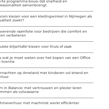
erte programma bouw dat snelheid en
fessionaliteit samenbrengt
rom kiezen voor een kledingwinkel in Nijmegen als
aliteit zoekt?
werende raamfolie voor bedrijven die comfort en
ten verbeteren
uiste biljarttafel kiezen voor thuis of zaak
es wat je moet weten over het kopen van een Office
 licentie
rnachten op Ameland met kinderen vol strand en
ntuur
m in Balance: met vertrouwen en plezier leren
mmen als volwassene
hineverhuur met machinist werkt efficiënter