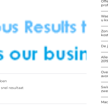
Off
pro
Waa
u kw
Zon
kos
De j
All
2019
Ove
avo
doen
Swi
snel resultaat
zwe
Mac