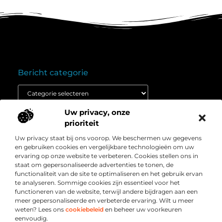
Bericht categorie
Uw privacy, onze
Onze informatie
prioriteit
Goedkope linkbuilding: wat je moet weten voordat je budget inzet
Extra geld verdienen: ontdek hoe jij vandaag nog kunt beginnen
Uw privacy staat bij ons voorop. We beschermen uw gegevens
Over
” Het platform voor slimme inzichten en
en gebruiken cookies en vergelijkbare technologieën om uw
Bedrijf
conversieboosts “
ervaring op onze website te verbeteren. Cookies stellen ons in
staat om gepersonaliseerde advertenties te tonen, de
Duik in waardevolle content, praktische strategieën en
functionaliteit van de site te optimaliseren en het gebruik ervan
inspirerende cases die jouw webshop naar een hoger
te analyseren. Sommige cookies zijn essentieel voor het
niveau tillen. Welkom bij Webshop-conversie.nl – jouw
functioneren van de website, terwijl andere bijdragen aan een
bron voor resultaatgerichte kennis en online groei.
meer gepersonaliseerde en verbeterde ervaring. Wilt u meer
weten? Lees ons
cookiebeleid
en beheer uw voorkeuren
eenvoudig.