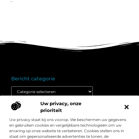
...
Bericht categorie
Uw privacy, onze
Onze informatie
prioriteit
Goedkope linkbuilding: wat je moet weten voordat je budget inzet
Extra geld verdienen: ontdek hoe jij vandaag nog kunt beginnen
Uw privacy staat bij ons voorop. We beschermen uw gegevens
Over
” Het platform voor slimme inzichten en
en gebruiken cookies en vergelijkbare technologieën om uw
Bedrijf
conversieboosts “
ervaring op onze website te verbeteren. Cookies stellen ons in
staat om gepersonaliseerde advertenties te tonen, de
Duik in waardevolle content, praktische strategieën en