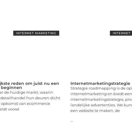
INTERNET MARKETING
INTERNET
jkste reden om juist nu een
Internetmarketingstrategie
 beginnen
Strategie roadmapping is de op
naar de huidige markt, waarin
internetmarketing en biedt ee
 detailhandel hun deuren dicht
internetmarketingstrategie, pr
e opkomst van ecommerce
landelijke advertenties. We ku
ldt vooral
een website te maken, de
...