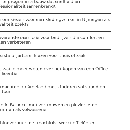
erte programma bouw dat snelheid en
fessionaliteit samenbrengt
rom kiezen voor een kledingwinkel in Nijmegen als
aliteit zoekt?
werende raamfolie voor bedrijven die comfort en
ten verbeteren
uiste biljarttafel kiezen voor thuis of zaak
es wat je moet weten over het kopen van een Office
 licentie
rnachten op Ameland met kinderen vol strand en
ntuur
m in Balance: met vertrouwen en plezier leren
mmen als volwassene
hineverhuur met machinist werkt efficiënter