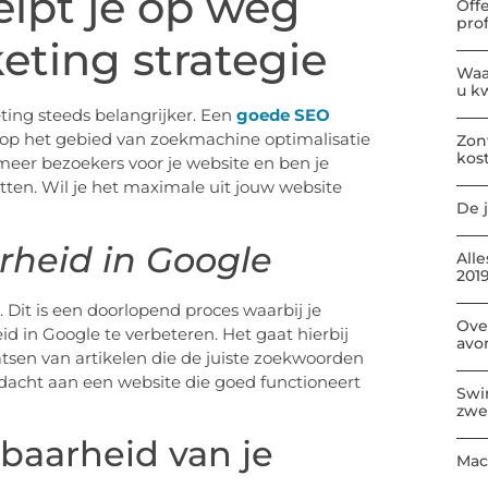
lpt je op weg
Off
pro
eting strategie
Waa
u kw
eting steeds belangrijker. Een
goede SEO
 op het gebied van zoekmachine optimalisatie
Zon
kos
 meer bezoekers voor je website en ben je
zetten. Wil je het maximale uit jouw website
De j
rheid in Google
All
2019
 Dit is een doorlopend proces waarbij je
Ove
d in Google te verbeteren. Het gaat hierbij
avo
atsen van artikelen die de juiste zoekwoorden
dacht aan een website die goed functioneert
Swi
zwe
dbaarheid van je
Mac