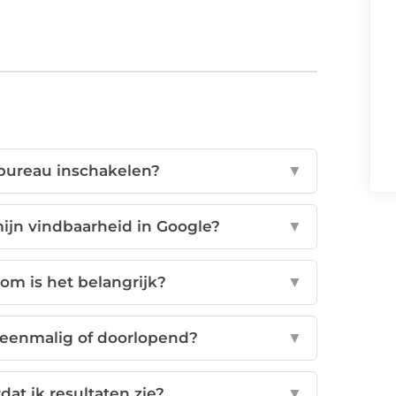
bureau inschakelen?
▼
ijn vindbaarheid in Google?
▼
om is het belangrijk?
▼
 eenmalig of doorlopend?
▼
dat ik resultaten zie?
▼