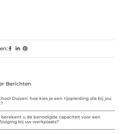
en:
er Berichten
chool Duiven: hoe kies je een rijopleiding die bij jou
t?
 berekent u de benodigde capaciteit voor een
afzuiging bij uw werkplaats?