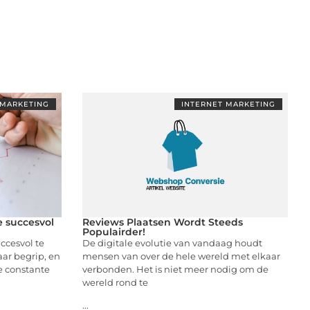
 MARKETING
INTERNET MARKETING
e succesvol
Reviews Plaatsen Wordt Steeds
Populairder!
ccesvol te
De digitale evolutie van vandaag houdt
ar begrip, en
mensen van over de hele wereld met elkaar
e constante
verbonden. Het is niet meer nodig om de
wereld rond te
...