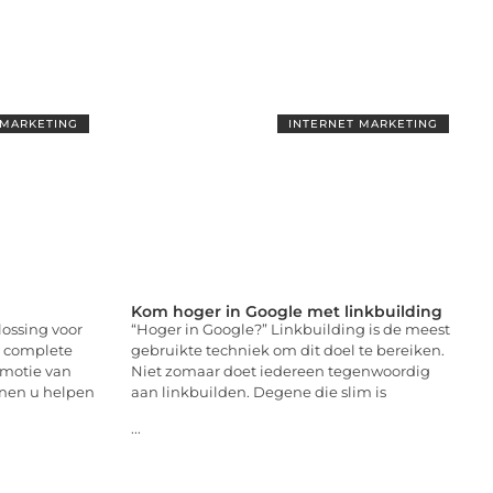
 MARKETING
INTERNET MARKETING
Kom hoger in Google met linkbuilding
lossing voor
“Hoger in Google?” Linkbuilding is de meest
n complete
gebruikte techniek om dit doel te bereiken.
omotie van
Niet zomaar doet iedereen tegenwoordig
nnen u helpen
aan linkbuilden. Degene die slim is
...