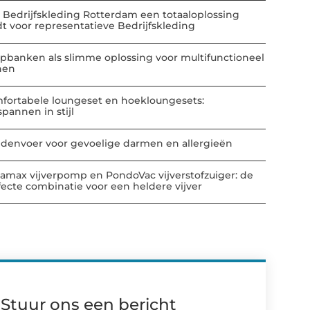
 Bedrijfskleding Rotterdam een totaaloplossing
dt voor representatieve Bedrijfskleding
apbanken als slimme oplossing voor multifunctioneel
nen
fortabele loungeset en hoekloungesets:
spannen in stijl
denvoer voor gevoelige darmen en allergieën
amax vijverpomp en PondoVac vijverstofzuiger: de
fecte combinatie voor een heldere vijver
Stuur ons een bericht