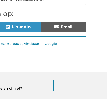
 op:
LinkedIn
Email
SEO Bureau's
,
vindbaar in Google
elen of niet?