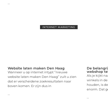
...
INTERNET MARKETING
Website laten maken Den Haag
De belangri
webshop te
Wanneer u op internet intypt ‘’nieuwe
Als je kijkt 
website laten maken Den Haag’’ zult u zien
winkels in de
dat er verscheidene zoekresultaten naar
houden, is d
boven komen. Er zijn dus in
enorm. Dat ge
...
...