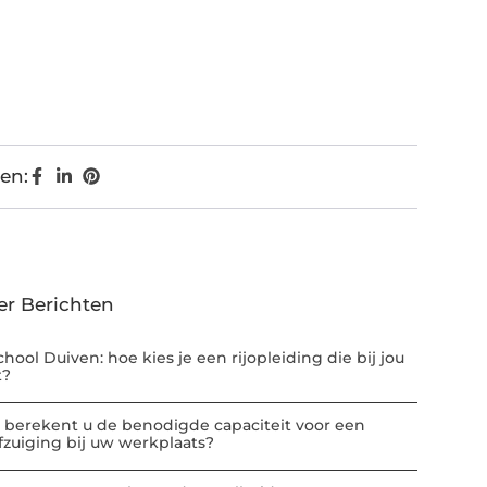
en:
er Berichten
chool Duiven: hoe kies je een rijopleiding die bij jou
t?
 berekent u de benodigde capaciteit voor een
afzuiging bij uw werkplaats?