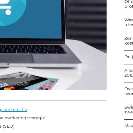
Off
pro
Waa
u kw
Zon
kos
De j
All
2019
Ove
avo
Swi
identificatie
zwe
ne marketingstrategie
Mac
e (SEO)