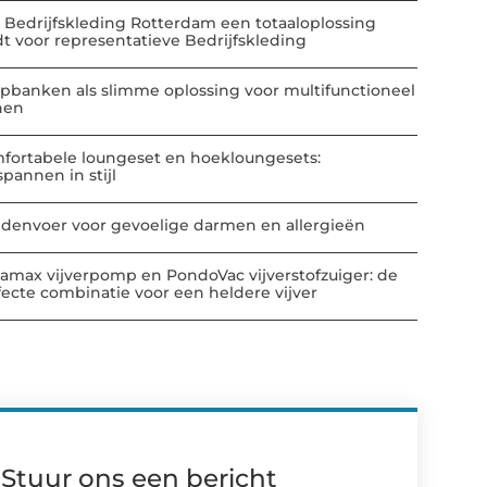
 Bedrijfskleding Rotterdam een totaaloplossing
dt voor representatieve Bedrijfskleding
apbanken als slimme oplossing voor multifunctioneel
nen
fortabele loungeset en hoekloungesets:
spannen in stijl
denvoer voor gevoelige darmen en allergieën
amax vijverpomp en PondoVac vijverstofzuiger: de
fecte combinatie voor een heldere vijver
Stuur ons een bericht