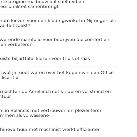
erte programma bouw dat snelheid en
fessionaliteit samenbrengt
rom kiezen voor een kledingwinkel in Nijmegen als
aliteit zoekt?
werende raamfolie voor bedrijven die comfort en
ten verbeteren
uiste biljarttafel kiezen voor thuis of zaak
es wat je moet weten over het kopen van een Office
 licentie
rnachten op Ameland met kinderen vol strand en
ntuur
m in Balance: met vertrouwen en plezier leren
mmen als volwassene
hineverhuur met machinist werkt efficiënter