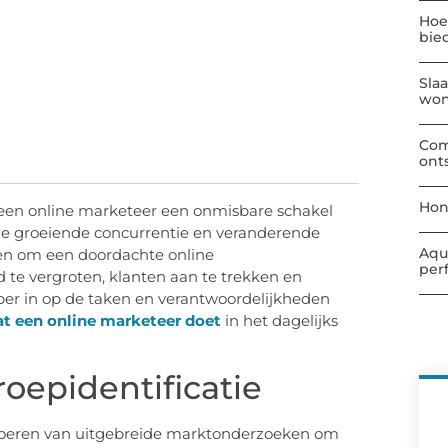
Hoe
bie
Sla
wo
Com
ont
Hon
 een online marketeer een onmisbare schakel
e groeiende concurrentie en veranderende
Aqu
n om een doordachte online
per
 te vergroten, klanten aan te trekken en
ieper in op de taken en verantwoordelijkheden
t een online marketeer doet
in het dagelijks
oepidentificatie
tvoeren van uitgebreide marktonderzoeken om