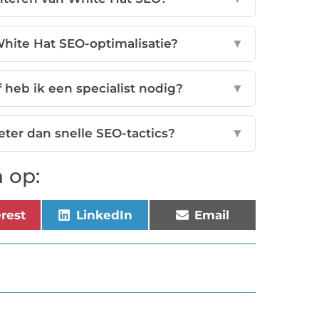
White Hat SEO-optimalisatie?
▼
 heb ik een specialist nodig?
▼
er dan snelle SEO-tactics?
▼
 op:
erest
LinkedIn
Email