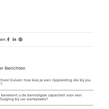
en:
er Berichten
chool Duiven: hoe kies je een rijopleiding die bij jou
t?
 berekent u de benodigde capaciteit voor een
afzuiging bij uw werkplaats?