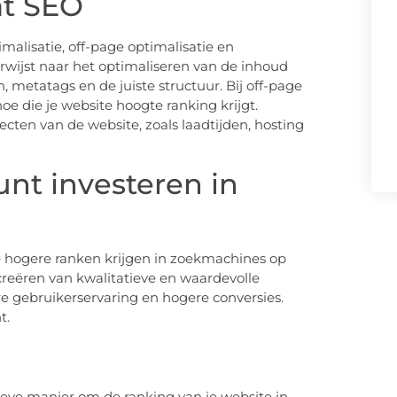
at SEO
malisatie, off-page optimalisatie en
rwijst naar het optimaliseren van de inhoud
 metatags en de juiste structuur. Bij off-page
hoe die je website hoogte ranking krijgt.
ecten van de website, zoals laadtijden, hosting
nt investeren in
te hogere ranken krijgen in zoekmachines op
creëren van kwalitatieve en waardevolle
re gebruikerservaring en hogere conversies.
t.
ieve manier om de ranking van je website in