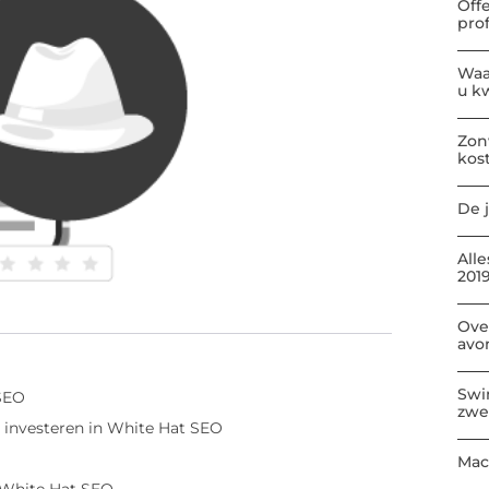
Off
pro
Waa
u kw
Zon
kos
De j
All
2019
Ove
avo
Swi
 SEO
zwe
 investeren in White Hat SEO
Mac