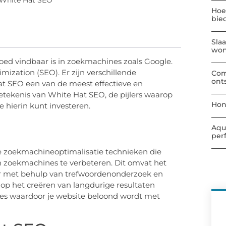
 White Hat SEO
Hoe
bie
Sla
wo
 goed vindbaar is in zoekmachines zoals Google.
mization (SEO). Er zijn verschillende
Com
ont
t SEO een van de meest effectieve en
betekenis van White Hat SEO, de pijlers waarop
Hon
 hierin kunt investeren.
Aqu
per
me zoekmachineoptimalisatie technieken die
 zoekmachines te verbeteren. Dit omvat het
ur met behulp van trefwoordenonderzoek en
t op het creëren van langdurige resultaten
nes waardoor je website beloond wordt met