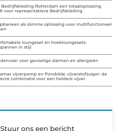
 Bedrijfskleding Rotterdam een totaaloplossing
dt voor representatieve Bedrijfskleding
apbanken als slimme oplossing voor multifunctioneel
nen
fortabele loungeset en hoekloungesets:
spannen in stijl
denvoer voor gevoelige darmen en allergieën
amax vijverpomp en PondoVac vijverstofzuiger: de
fecte combinatie voor een heldere vijver
Stuur ons een bericht