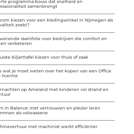
erte programma bouw dat snelheid en
fessionaliteit samenbrengt
rom kiezen voor een kledingwinkel in Nijmegen als
aliteit zoekt?
werende raamfolie voor bedrijven die comfort en
ten verbeteren
uiste biljarttafel kiezen voor thuis of zaak
es wat je moet weten over het kopen van een Office
 licentie
rnachten op Ameland met kinderen vol strand en
ntuur
m in Balance: met vertrouwen en plezier leren
mmen als volwassene
hineverhuur met machinist werkt efficiënter