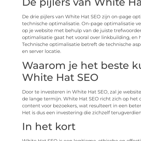
De pijlers van White H
De drie pijlers van White Hat SEO zijn on-page opti
technische optimalisatie. On-page optimalisatie ve
op je website met behulp van de juiste trefwoorden,
optimalisatie gaat het vooral over linkbuilding, en 
Technische optimalisatie betreft de technische asp
en server locatie.
Waarom je het beste ku
White Hat SEO
Door te investeren in White Hat SEO, zal je websi
de lange termijn. White Hat SEO richt zich op het 
content voor bezoekers, wat resulteert in een bete
Het is dus een investering die zichzelf terugverdien
In het kort
White Hat SEO is een legitieme, ethische en effect