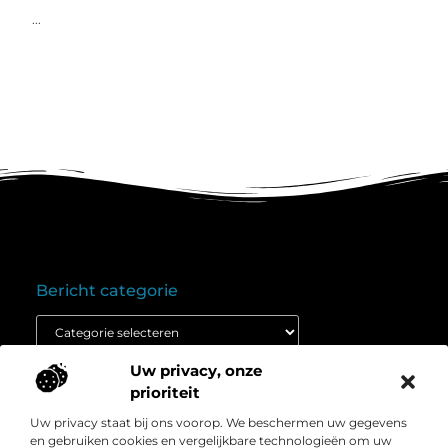
...
Bericht categorie
Uw privacy, onze
Onze informatie
prioriteit
Goedkope linkbuilding: wat je moet weten voordat je budget inzet
Extra geld verdienen: ontdek hoe jij vandaag nog kunt beginnen
Uw privacy staat bij ons voorop. We beschermen uw gegevens
Over
” Het platform voor slimme inzichten en
en gebruiken cookies en vergelijkbare technologieën om uw