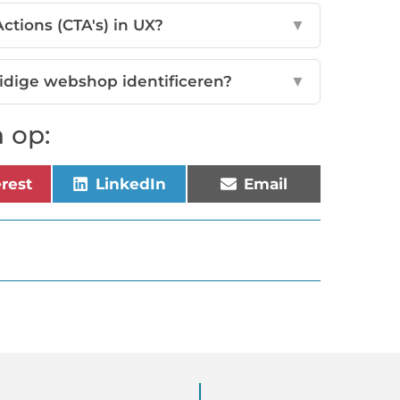
Actions (CTA's) in UX?
▼
idige webshop identificeren?
▼
 op:
erest
LinkedIn
Email