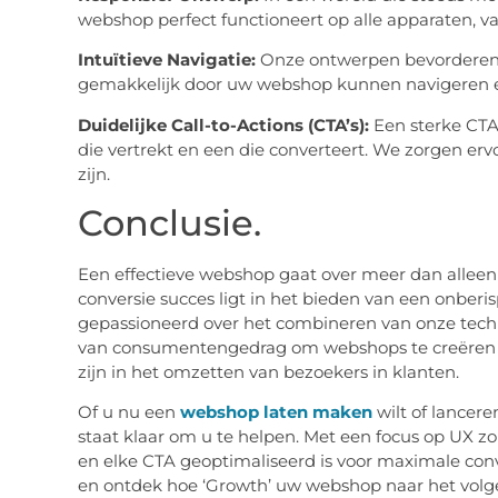
webshop perfect functioneert op alle apparaten, 
Intuïtieve Navigatie:
Onze ontwerpen bevorderen 
gemakkelijk door uw webshop kunnen navigeren e
Duidelijke Call-to-Actions (CTA’s):
Een sterke CTA
die vertrekt en een die converteert. We zorgen er
zijn.
Conclusie.
Een effectieve webshop gaat over meer dan alleen a
conversie succes ligt in het bieden van een onberisp
gepassioneerd over het combineren van onze tech
van consumentengedrag om webshops te creëren die
zijn in het omzetten van bezoekers in klanten.
Of u nu een
webshop laten maken
wilt of lancere
staat klaar om u te helpen. Met een focus op UX zo
en elke CTA geoptimaliseerd is voor maximale co
en ontdek hoe ‘Growth’ uw webshop naar het volge