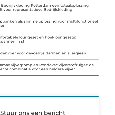
 Bedrijfskleding Rotterdam een totaaloplossing
dt voor representatieve Bedrijfskleding
apbanken als slimme oplossing voor multifunctioneel
nen
fortabele loungeset en hoekloungesets:
spannen in stijl
denvoer voor gevoelige darmen en allergieën
amax vijverpomp en PondoVac vijverstofzuiger: de
fecte combinatie voor een heldere vijver
Stuur ons een bericht