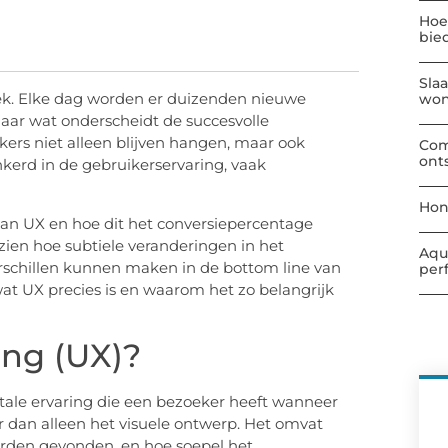
Hoe
bie
Sla
lek. Elke dag worden er duizenden nieuwe
wo
aar wat onderscheidt de succesvolle
ers niet alleen blijven hangen, maar ook
Com
ont
kerd in de gebruikerservaring, vaak
Hon
an UX en hoe dit het conversiepercentage
en hoe subtiele veranderingen in het
Aqu
erschillen kunnen maken in de bottom line van
per
wat UX precies is en waarom het zo belangrijk
ing (UX)?
tale ervaring die een bezoeker heeft wanneer
der dan alleen het visuele ontwerp. Het omvat
 worden gevonden, en hoe soepel het