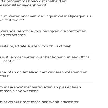
erte programma bouw dat snelheid en
fessionaliteit samenbrengt
rom kiezen voor een kledingwinkel in Nijmegen als
aliteit zoekt?
werende raamfolie voor bedrijven die comfort en
ten verbeteren
uiste biljarttafel kiezen voor thuis of zaak
es wat je moet weten over het kopen van een Office
 licentie
rnachten op Ameland met kinderen vol strand en
ntuur
m in Balance: met vertrouwen en plezier leren
mmen als volwassene
hineverhuur met machinist werkt efficiënter