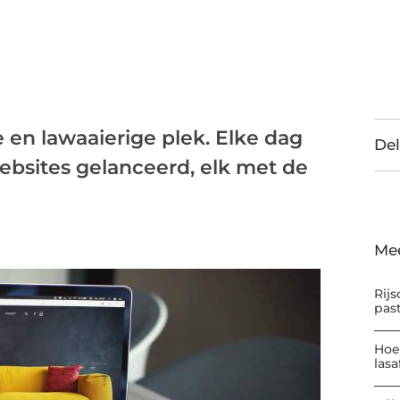
e en lawaaierige plek. Elke dag
Del
bsites gelanceerd, elk met de
Me
Rijs
pas
Hoe
las