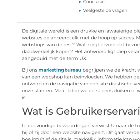
Conclusie.
Veelgestelde vragen
De digitale wereld is een drukke en lawaaierige p
websites gelanceerd, elk met de hoop op succes. M
webshops van de rest? Wat zorgt ervoor dat bezoek
daadwerkelijk kopen? Het antwoord ligt diep veran
aangeduid met de term UX.
Bij ons
marketingbureau
begrijpen we de kracht v
van een webshop kan beïnvloeden. We hebben gezi
ontwerp en de navigatie van een site drastische v
onze klanten. Maar laten we eerst eens duiken in 
is.
Wat is Gebruikerservar
In eenvoudige bewoordingen verwijst U naar de to
hij of zij door een website navigeert. Dit gaat ver
hoe intuïtief de site is, makkelijk informatie kan