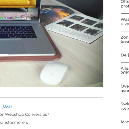
Off
pro
Waa
u kw
Zon
kos
De j
All
2019
Ove
avo
Swi
 (UX)?
zwe
oor Webshop Conversies?
Mac
ransformeren.