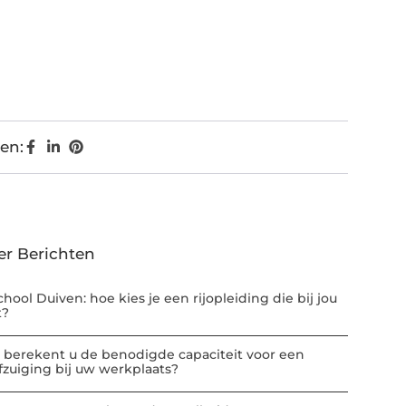
en:
er Berichten
chool Duiven: hoe kies je een rijopleiding die bij jou
t?
 berekent u de benodigde capaciteit voor een
afzuiging bij uw werkplaats?