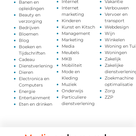
Internet
Vakantie
Banen en
Internet
Verbouwen
opleidingen
marketing
Vervoer en
Beauty en
Kinderen
transport
verzorging
Kunst en Kitsch
Webdesign
Bedrijven
Management
Wijn
Bloemen
Marketing
Winkelen
Blog
Media
Woning en Tui
Boeken en
Meubels
Woningen
Tijdschriften
MKB
Zakelijk
Cadeau
Mobiliteit
Zakelijke
Dienstverlening
Mode en
dienstverlenin
Dieren
Kleding
Zoekmachine
Electronica en
Muziek
optimalisatie
Computers
Onderwijs
Zorg
Energie
Particuliere
ZZP
Entertainment
dienstverlening
Eten en drinken