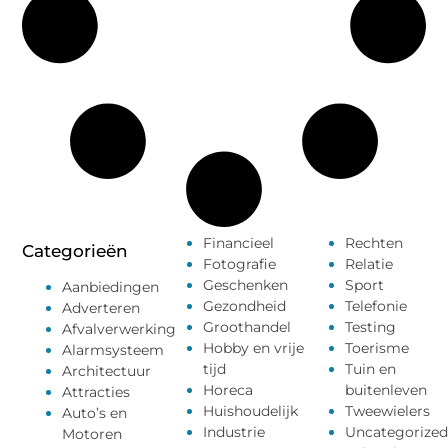
Financieel
Rechten
Categorieën
Fotografie
Relatie
Geschenken
Sport
Aanbiedingen
Gezondheid
Telefonie
Adverteren
Groothandel
Testing
Afvalverwerking
Hobby en vrije
Toerisme
Alarmsysteem
tijd
Tuin en
Architectuur
Horeca
buitenleven
Attracties
Huishoudelijk
Tweewielers
Auto’s en
Industrie
Uncategorized
Motoren