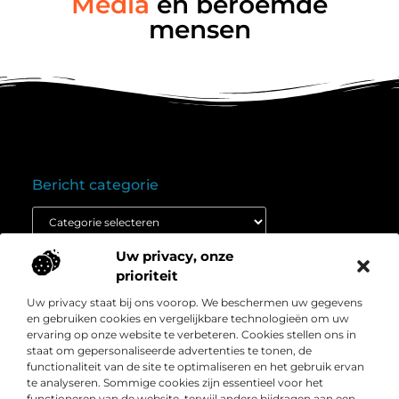
Media
en beroemde
mensen
Bericht categorie
Uw privacy, onze
Onze informatie
prioriteit
Goedkope linkbuilding: wat je moet weten voordat je budget inzet
Extra geld verdienen: ontdek hoe jij vandaag nog kunt beginnen
Uw privacy staat bij ons voorop. We beschermen uw gegevens
Over
” Het platform voor slimme inzichten en
en gebruiken cookies en vergelijkbare technologieën om uw
Bedrijf
conversieboosts “
ervaring op onze website te verbeteren. Cookies stellen ons in
staat om gepersonaliseerde advertenties te tonen, de
Duik in waardevolle content, praktische strategieën en
functionaliteit van de site te optimaliseren en het gebruik ervan
inspirerende cases die jouw webshop naar een hoger
te analyseren. Sommige cookies zijn essentieel voor het
niveau tillen. Welkom bij Webshop-conversie.nl – jouw
functioneren van de website, terwijl andere bijdragen aan een